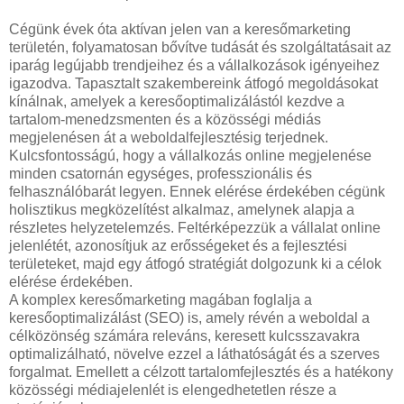
Cégünk évek óta aktívan jelen van a keresőmarketing
területén, folyamatosan bővítve tudását és szolgáltatásait az
iparág legújabb trendjeihez és a vállalkozások igényeihez
igazodva. Tapasztalt szakembereink átfogó megoldásokat
kínálnak, amelyek a keresőoptimalizálástól kezdve a
tartalom-menedzsmenten és a közösségi médiás
megjelenésen át a weboldalfejlesztésig terjednek.
Kulcsfontosságú, hogy a vállalkozás online megjelenése
minden csatornán egységes, professzionális és
felhasználóbarát legyen. Ennek elérése érdekében cégünk
holisztikus megközelítést alkalmaz, amelynek alapja a
részletes helyzetelemzés. Feltérképezzük a vállalat online
jelenlétét, azonosítjuk az erősségeket és a fejlesztési
területeket, majd egy átfogó stratégiát dolgozunk ki a célok
elérése érdekében.
A komplex keresőmarketing magában foglalja a
keresőoptimalizálást (SEO) is, amely révén a weboldal a
célközönség számára releváns, keresett kulcsszavakra
optimalizálható, növelve ezzel a láthatóságát és a szerves
forgalmat. Emellett a célzott tartalomfejlesztés és a hatékony
közösségi médiajelenlét is elengedhetetlen része a