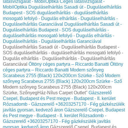
látásvizsgálat - MobilOptika
Céges látásvizsgálat -
MobilOptika
Duguláselhárítás Sasadi út - Duguláselhárítás
Budapest - SOS duguláselhárítás - duguláselhárítás
mosogató lefolyó - Dugulás elhárítás - Duguláselhárítás -
Duguláselhárítás Garanciával
Duguláselhárítás Sasadi út -
Duguláselhárítás Budapest - SOS duguláselhárítás -
duguláselhárítás mosogató lefolyó - Dugulás elhárítás -
Duguláselhárítás - Duguláselhárítás Garanciával
Duguláselhárítás Sasadi út - Duguláselhárítás Budapest -
SOS duguláselhárítás - duguláselhárítás mosogató lefolyó -
Dugulás elhárítás - Duguláselhárítás - Duguláselhárítás
Garanciával
Öltöny céges partyra – Riccardo Banatti
Öltöny
céges partyra – Riccardo Banatti
Modern szőnyeg
Scarabeus 2755 (Black) 120x200cm Szürke - Sző
Modern
szőnyeg Scarabeus 2755 (Black) 120x200cm Szürke - Sző
Modern szőnyeg Scarabeus 2755 (Black) 120x200cm
Szürke, SzőnyegHáz-Nílus Carpet Outlet"
Gázszerelő
Csepel, Budapest és Pest megye - Budapest - II. kerület
Rózsadomb - Gázszerelő +36203257170 - Fég gázkészülék
javítás gyorsan, kedvező áron
Gázszerelő Csepel, Budapest
és Pest megye - Budapest - II. kerület Rózsadomb -
Gázszerelő +36203257170 - Fég gázkészülék javítás
gyorsan, kedvező áron
Gázszerelő Csepel, Budapest és