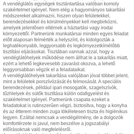
A vendéglátós egységek tisztántartása valóban komoly
szakértelmet igényel. Nem elég a hagyományos takarítási
módszereket alkalmazni, hiszen olyan felületekkel,
berendezésekkel és körülményekkel kell megbirkózni,
amelyek jelentősen eltérnek a háztartási vagy irodai
környezettől. Partnerünk munkatársai minden egyes feladat
előtt alaposan felmérték a helyszínt, és kidolgozták a
leghatékonyabb, leggyorsabb és legkörnyezetkímélőbb
tisztítási eljárásokat. Tisztában vannak azzal, hogy a
vendéglátóhelyek működése nem állhat le a takarítás miatt,
ezért a lehető legkevesebb zavarást okozva, a lehető
leggyorsabban végzik el a feladataikat.
A vendéglátóhelyek takarítása valójában jóval többet jelent,
mint a felületek porszívózását és felmosását. A speciális
berendezések, például ipari mosogatók, szagelszívók,
tűzhlelyek és sütők tisztítása külön odafigyelést és
szakértelmet igényel. Partnerünk csapata ezeket a
feladatokat is rutinszerűen végzi, biztosítva, hogy a konyha
és az étterem minden zuga tökéletesen tiszta és higiénikus
legyen. Ezáltal nemcsak a vendégélmény, de a dolgozók
komfortérzete is javul, nem beszélve a jogszabályi
előírásoknak való megfelelésről.