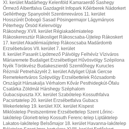
XI. kerület Madárhegy Kelenföld Kamaraerdő Sashegy
Őrmező Albertfalva Gazdagrét Infopark Kőérberek Nádorkert
Gellérthegy Spanyolrét Szentimreváros 11. kerület
Hosszúrét Dobogó Sasad Pösingermajor Lágymányos
Péterhegy Örsöd Kelenvölgy
Rákoshegy XVII. kerület Régiakadémiatelep
Rákoskeresztúr Rákosliget Rákoscsaba-Újtelep Rákoskert
17. kerület Akadémiaújtelep Rákoscsaba Madárdomb
Erzsébetváros VII. kerület 7. kerület
II. kerület Pasarét Lipótmező Pálvölgy Felhévíz Víziváros
Máriaremete Budaliget Erzsébetliget Hűvösvölgy Szépilona
Nyék Törökvész Budakeszierdő Szemlőhegy Kurucles
Rézmál Petneházyrét 2. kerület Adyliget Újlak Gercse
Remetekertváros Szépvölgy Erzsébettelek Rózsadomb
Országút Hársakalja Vérhalom Kővár Pesthidegkút-Ófalu
Csatárka Zöldmál Hárshegy Széphalom
Gubacsipuszta XX. kerület Szabótelep Kossuthfalva
Pacsirtatelep 20. kerület Erzsébetfalva Gubacs
Wekerletelep 19. kerület XIX. kerület Kispest
Miklóstelep Pestszentimre Erzsébettelep Szent Lőrinc-
lakótelep Gloriett-telep Kossuth Ferenc-telep Liptáktelep
Lakatos-lakótelep Belsőmajor 18. kerület Havanna-lakótelep