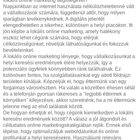
lokális online marketing segítségével?
Napjainkban az internet használata nélkülözhetetlenné vált
a vállalkozások számára, függetlenül attól, hogy milyen
iparágban tevékenykednek. A digitális jelenlét
elengedhetetlen a sikerhez, különösen a helyi piacokon. Itt
jön képbe a lokális online marketing, amely hatékony
eszköz lehet cégünk számára, hogy elérjük
célközönségünket, növeljük láthatóságunkat és fokozzuk
bevételeinket.
A lokális online marketing lényege, hogy vállalkozásunkat a
helyi keresési eredmények élére helyezzük, így a
potenciális ügyfelek könnyebben ránk találhatnak. Ez
különösen fontos, ha szolgáltatásainkat egy adott földrajzi
területen kínáljuk. Képzeljük el, hogy éttermünk van egy
forgalmas városrészben. Ha valaki a közelben éhesen sétál
és a telefonján gyorsan rákereses a "legjobb éttermek a
környéken" kifejezésre, akkor szeretnénk, ha a mi éttermünk
jelenne meg az első találatok között.
De hogyan érhetjük el, hogy cégünk kiemelkedjen a lokális
keresési eredmények között? A válasz a jól átgondolt és
céltudatos online marketingstratégiában rejlik. Ennek első
lépése, hogy optimalizáljuk weboldalunkat és online
profilunkat a helyi keresésekre. Használjunk releváns