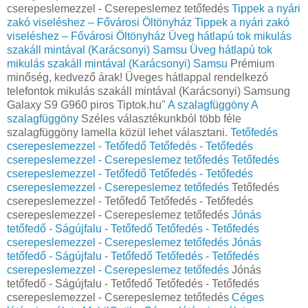
cserepeslemezzel - Cserepeslemez tetőfedés
Tippek a nyári
zakó viseléshez – Fővárosi Öltönyház
Tippek a nyári zakó
viseléshez – Fővárosi Öltönyház
Üveg hátlapú tok mikulás
szakáll mintával (Karácsonyi) Samsu
Üveg hátlapú tok
mikulás szakáll mintával (Karácsonyi) Samsu
Prémium
minőség, kedvező árak! Üveges hátlappal rendelkezó
telefontok mikulás szakáll mintával (Karácsonyi) Samsung
Galaxy S9 G960 piros Tiptok.hu"
A szalagfüggöny
A
szalagfüggöny
Széles választékunkból több féle
szalagfüggöny lamella közül lehet választani.
Tetőfedés
cserepeslemezzel - Tetőfedő Tetőfedés - Tetőfedés
cserepeslemezzel - Cserepeslemez tetőfedés
Tetőfedés
cserepeslemezzel - Tetőfedő Tetőfedés - Tetőfedés
cserepeslemezzel - Cserepeslemez tetőfedés
Tetőfedés
cserepeslemezzel - Tetőfedő Tetőfedés - Tetőfedés
cserepeslemezzel - Cserepeslemez tetőfedés
Jónás
tetőfedő - Ságújfalu - Tetőfedő Tetőfedés - Tetőfedés
cserepeslemezzel - Cserepeslemez tetőfedés
Jónás
tetőfedő - Ságújfalu - Tetőfedő Tetőfedés - Tetőfedés
cserepeslemezzel - Cserepeslemez tetőfedés
Jónás
tetőfedő - Ságújfalu - Tetőfedő Tetőfedés - Tetőfedés
cserepeslemezzel - Cserepeslemez tetőfedés
Céges