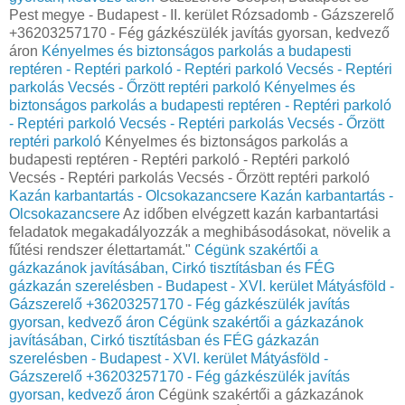
Pest megye - Budapest - II. kerület Rózsadomb - Gázszerelő
+36203257170 - Fég gázkészülék javítás gyorsan, kedvező
áron
Kényelmes és biztonságos parkolás a budapesti
reptéren - Reptéri parkoló - Reptéri parkoló Vecsés - Reptéri
parkolás Vecsés - Őrzött reptéri parkoló
Kényelmes és
biztonságos parkolás a budapesti reptéren - Reptéri parkoló
- Reptéri parkoló Vecsés - Reptéri parkolás Vecsés - Őrzött
reptéri parkoló
Kényelmes és biztonságos parkolás a
budapesti reptéren - Reptéri parkoló - Reptéri parkoló
Vecsés - Reptéri parkolás Vecsés - Őrzött reptéri parkoló
Kazán karbantartás - Olcsokazancsere
Kazán karbantartás -
Olcsokazancsere
Az időben elvégzett kazán karbantartási
feladatok megakadályozzák a meghibásodásokat, növelik a
fűtési rendszer élettartamát."
Cégünk szakértői a
gázkazánok javításában, Cirkó tisztításban és FÉG
gázkazán szerelésben - Budapest - XVI. kerület Mátyásföld -
Gázszerelő +36203257170 - Fég gázkészülék javítás
gyorsan, kedvező áron
Cégünk szakértői a gázkazánok
javításában, Cirkó tisztításban és FÉG gázkazán
szerelésben - Budapest - XVI. kerület Mátyásföld -
Gázszerelő +36203257170 - Fég gázkészülék javítás
gyorsan, kedvező áron
Cégünk szakértői a gázkazánok