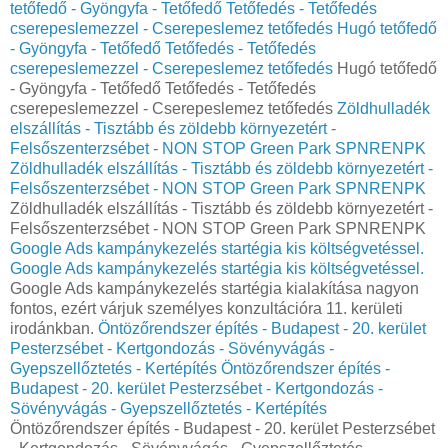
tetőfedő - Gyöngyfa - Tetőfedő Tetőfedés - Tetőfedés
cserepeslemezzel - Cserepeslemez tetőfedés
Hugó tetőfedő
- Gyöngyfa - Tetőfedő Tetőfedés - Tetőfedés
cserepeslemezzel - Cserepeslemez tetőfedés
Hugó tetőfedő
- Gyöngyfa - Tetőfedő Tetőfedés - Tetőfedés
cserepeslemezzel - Cserepeslemez tetőfedés
Zöldhulladék
elszállítás - Tisztább és zöldebb környezetért -
Felsőszenterzsébet - NON STOP Green Park SPNRENPK
Zöldhulladék elszállítás - Tisztább és zöldebb környezetért -
Felsőszenterzsébet - NON STOP Green Park SPNRENPK
Zöldhulladék elszállítás - Tisztább és zöldebb környezetért -
Felsőszenterzsébet - NON STOP Green Park SPNRENPK
Google Ads kampánykezelés startégia kis költségvetéssel.
Google Ads kampánykezelés startégia kis költségvetéssel.
Google Ads kampánykezelés startégia kialakítása nagyon
fontos, ezért várjuk személyes konzultációra 11. kerületi
irodánkban.
Öntözőrendszer építés - Budapest - 20. kerület
Pesterzsébet - Kertgondozás - Sövényvágás -
Gyepszellőztetés - Kertépítés
Öntözőrendszer építés -
Budapest - 20. kerület Pesterzsébet - Kertgondozás -
Sövényvágás - Gyepszellőztetés - Kertépítés
Öntözőrendszer építés - Budapest - 20. kerület Pesterzsébet