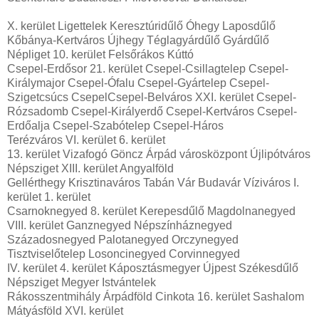
X. kerület Ligettelek Keresztúridűlő Óhegy Laposdűlő
Kőbánya-Kertváros Újhegy Téglagyárdűlő Gyárdűlő
Népliget 10. kerület Felsőrákos Kúttó
Csepel-Erdősor 21. kerület Csepel-Csillagtelep Csepel-
Királymajor Csepel-Ófalu Csepel-Gyártelep Csepel-
Szigetcsúcs CsepelCsepel-Belváros XXI. kerület Csepel-
Rózsadomb Csepel-Királyerdő Csepel-Kertváros Csepel-
Erdőalja Csepel-Szabótelep Csepel-Háros
Terézváros VI. kerület 6. kerület
13. kerület Vizafogó Göncz Árpád városközpont Újlipótváros
Népsziget XIII. kerület Angyalföld
Gellérthegy Krisztinaváros Tabán Vár Budavár Víziváros I.
kerület 1. kerület
Csarnoknegyed 8. kerület Kerepesdűlő Magdolnanegyed
VIII. kerület Ganznegyed Népszínháznegyed
Századosnegyed Palotanegyed Orczynegyed
Tisztviselőtelep Losoncinegyed Corvinnegyed
IV. kerület 4. kerület Káposztásmegyer Újpest Székesdűlő
Népsziget Megyer Istvántelek
Rákosszentmihály Árpádföld Cinkota 16. kerület Sashalom
Mátyásföld XVI. kerület