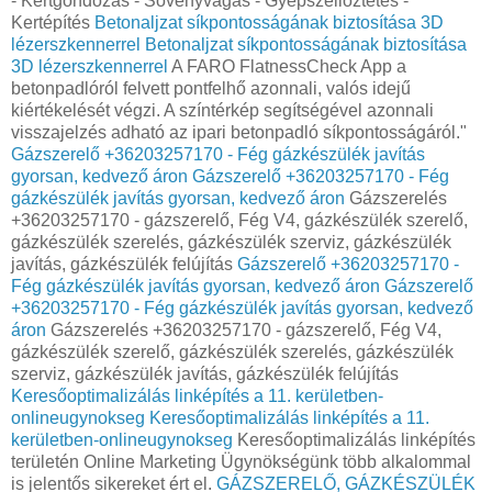
- Kertgondozás - Sövényvágás - Gyepszellőztetés -
Kertépítés
Betonaljzat síkpontosságának biztosítása 3D
lézerszkennerrel
Betonaljzat síkpontosságának biztosítása
3D lézerszkennerrel
A FARO FlatnessCheck App a
betonpadlóról felvett pontfelhő azonnali, valós idejű
kiértékelését végzi. A színtérkép segítségével azonnali
visszajelzés adható az ipari betonpadló síkpontosságáról."
Gázszerelő +36203257170 - Fég gázkészülék javítás
gyorsan, kedvező áron
Gázszerelő +36203257170 - Fég
gázkészülék javítás gyorsan, kedvező áron
Gázszerelés
+36203257170 - gázszerelő, Fég V4, gázkészülék szerelő,
gázkészülék szerelés, gázkészülék szerviz, gázkészülék
javítás, gázkészülék felújítás
Gázszerelő +36203257170 -
Fég gázkészülék javítás gyorsan, kedvező áron
Gázszerelő
+36203257170 - Fég gázkészülék javítás gyorsan, kedvező
áron
Gázszerelés +36203257170 - gázszerelő, Fég V4,
gázkészülék szerelő, gázkészülék szerelés, gázkészülék
szerviz, gázkészülék javítás, gázkészülék felújítás
Keresőoptimalizálás linképítés a 11. kerületben-
onlineugynokseg
Keresőoptimalizálás linképítés a 11.
kerületben-onlineugynokseg
Keresőoptimalizálás linképítés
területén Online Marketing Ügynökségünk több alkalommal
is jelentős sikereket ért el.
GÁZSZERELŐ, GÁZKÉSZÜLÉK