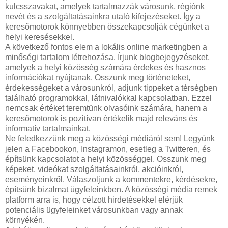
kulcsszavakat, amelyek tartalmazzák városunk, régiónk
nevét és a szolgáltatásainkra utaló kifejezéseket. Így a
keresőmotorok könnyebben összekapcsolják cégünket a
helyi keresésekkel.
A következő fontos elem a lokális online marketingben a
minőségi tartalom létrehozása. Írjunk blogbejegyzéseket,
amelyek a helyi közösség számára érdekes és hasznos
információkat nyújtanak. Osszunk meg történeteket,
érdekességeket a városunkról, adjunk tippeket a térségben
található programokkal, látnivalókkal kapcsolatban. Ezzel
nemcsak értéket teremtünk olvasóink számára, hanem a
keresőmotorok is pozitívan értékelik majd releváns és
informatív tartalmainkat.
Ne feledkezzünk meg a közösségi médiáról sem! Legyünk
jelen a Facebookon, Instagramon, esetleg a Twitteren, és
építsünk kapcsolatot a helyi közösséggel. Osszunk meg
képeket, videókat szolgáltatásainkról, akcióinkról,
eseményeinkről. Válaszoljunk a kommentekre, kérdésekre,
építsünk bizalmat ügyfeleinkben. A közösségi média remek
platform arra is, hogy célzott hirdetésekkel elérjük
potenciális ügyfeleinket városunkban vagy annak
környékén.