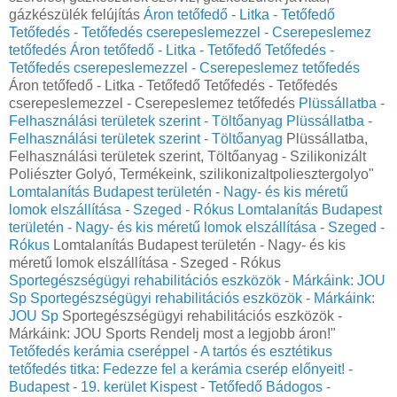
gázkészülék felújítás
Áron tetőfedő - Litka - Tetőfedő
Tetőfedés - Tetőfedés cserepeslemezzel - Cserepeslemez
tetőfedés
Áron tetőfedő - Litka - Tetőfedő Tetőfedés -
Tetőfedés cserepeslemezzel - Cserepeslemez tetőfedés
Áron tetőfedő - Litka - Tetőfedő Tetőfedés - Tetőfedés
cserepeslemezzel - Cserepeslemez tetőfedés
Plüssállatba -
Felhasználási területek szerint - Töltőanyag
Plüssállatba -
Felhasználási területek szerint - Töltőanyag
Plüssállatba,
Felhasználási területek szerint, Töltőanyag - Szilikonizált
Poliészter Golyó, Termékeink, szilikonizaltpoliesztergolyo"
Lomtalanítás Budapest területén - Nagy- és kis méretű
lomok elszállítása - Szeged - Rókus
Lomtalanítás Budapest
területén - Nagy- és kis méretű lomok elszállítása - Szeged -
Rókus
Lomtalanítás Budapest területén - Nagy- és kis
méretű lomok elszállítása - Szeged - Rókus
Sportegészségügyi rehabilitációs eszközök - Márkáink: JOU
Sp
Sportegészségügyi rehabilitációs eszközök - Márkáink:
JOU Sp
Sportegészségügyi rehabilitációs eszközök -
Márkáink: JOU Sports Rendelj most a legjobb áron!"
Tetőfedés kerámia cseréppel - A tartós és esztétikus
tetőfedés titka: Fedezze fel a kerámia cserép előnyeit! -
Budapest - 19. kerület Kispest - Tetőfedő Bádogos -