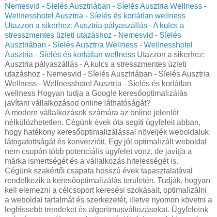
Nemesvid - Síelés Ausztriában - Síelés Ausztria Wellness -
Wellnesshotel Ausztria - Síelés és korlátlan wellness
Utazzon a sikerhez: Ausztria pályaszállás - A kulcs a
stresszmentes üzleti utazáshoz - Nemesvid - Síelés
Ausztriában - Síelés Ausztria Wellness - Wellnesshotel
Ausztria - Síelés és korlátlan wellness
Utazzon a sikerhez:
Ausztria pályaszállás - A kulcs a stresszmentes üzleti
utazáshoz - Nemesvid - Síelés Ausztriában - Síelés Ausztria
Wellness - Wellnesshotel Ausztria - Síelés és korlátlan
wellness Hogyan tudja a Google keresőoptimalizálás
javítani vállalkozásod online láthatóságát?
A modern vállalkozások számára az online jelenlét
nélkülözhetetlen. Cégünk évek óta segíti ügyfeleit abban,
hogy hatékony keresőoptimalizálással növeljék weboldaluk
látogatottságát és konverzióit. Egy jól optimalizált weboldal
nem csupán több potenciális ügyfelet vonz, de javítja a
márka ismertségét és a vállalkozás hitelességét is.
Cégünk szakértői csapata hosszú évek tapasztalatával
rendelkezik a keresőoptimalizálás területén. Tudják, hogyan
kell elemezni a célcsoport keresési szokásait, optimalizálni
a weboldal tartalmát és szerkezetét, illetve nyomon követni a
legfrissebb trendeket és algoritmusváltozásokat. Ügyfeleink