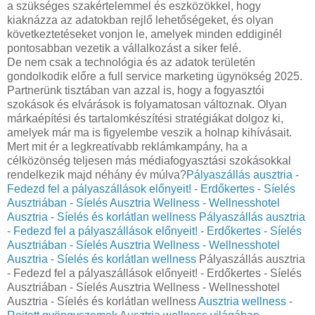
a szükséges szakértelemmel és eszközökkel, hogy
kiaknázza az adatokban rejlő lehetőségeket, és olyan
következtetéseket vonjon le, amelyek minden eddiginél
pontosabban vezetik a vállalkozást a siker felé.
De nem csak a technológia és az adatok területén
gondolkodik előre a full service marketing ügynökség 2025.
Partnerünk tisztában van azzal is, hogy a fogyasztói
szokások és elvárások is folyamatosan változnak. Olyan
márkaépítési és tartalomkészítési stratégiákat dolgoz ki,
amelyek már ma is figyelembe veszik a holnap kihívásait.
Mert mit ér a legkreatívabb reklámkampány, ha a
célközönség teljesen más médiafogyasztási szokásokkal
rendelkezik majd néhány év múlva?
Pályaszállás ausztria -
Fedezd fel a pályaszállások előnyeit! - Erdőkertes - Síelés
Ausztriában - Síelés Ausztria Wellness - Wellnesshotel
Ausztria - Síelés és korlátlan wellness
Pályaszállás ausztria
- Fedezd fel a pályaszállások előnyeit! - Erdőkertes - Síelés
Ausztriában - Síelés Ausztria Wellness - Wellnesshotel
Ausztria - Síelés és korlátlan wellness
Pályaszállás ausztria
- Fedezd fel a pályaszállások előnyeit! - Erdőkertes - Síelés
Ausztriában - Síelés Ausztria Wellness - Wellnesshotel
Ausztria - Síelés és korlátlan wellness
Ausztria wellness -