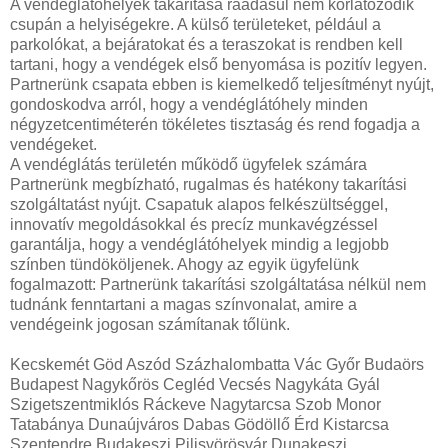
A vendéglátóhelyek takarítása ráadásul nem korlátozódik
csupán a helyiségekre. A külső területeket, például a
parkolókat, a bejáratokat és a teraszokat is rendben kell
tartani, hogy a vendégek első benyomása is pozitív legyen.
Partnerünk csapata ebben is kiemelkedő teljesítményt nyújt,
gondoskodva arról, hogy a vendéglátóhely minden
négyzetcentiméterén tökéletes tisztaság és rend fogadja a
vendégeket.
A vendéglátás területén működő ügyfelek számára
Partnerünk megbízható, rugalmas és hatékony takarítási
szolgáltatást nyújt. Csapatuk alapos felkészültséggel,
innovatív megoldásokkal és precíz munkavégzéssel
garantálja, hogy a vendéglátóhelyek mindig a legjobb
színben tündököljenek. Ahogy az egyik ügyfelünk
fogalmazott: Partnerünk takarítási szolgáltatása nélkül nem
tudnánk fenntartani a magas színvonalat, amire a
vendégeink jogosan számítanak tőlünk.
Kecskemét Göd Aszód Százhalombatta Vác Győr Budaörs
Budapest Nagykőrös Cegléd Vecsés Nagykáta Gyál
Szigetszentmiklós Ráckeve Nagytarcsa Szob Monor
Tatabánya Dunaújváros Dabas Gödöllő Érd Kistarcsa
Szentendre Budakeszi Pilisvörösvár Dunakeszi