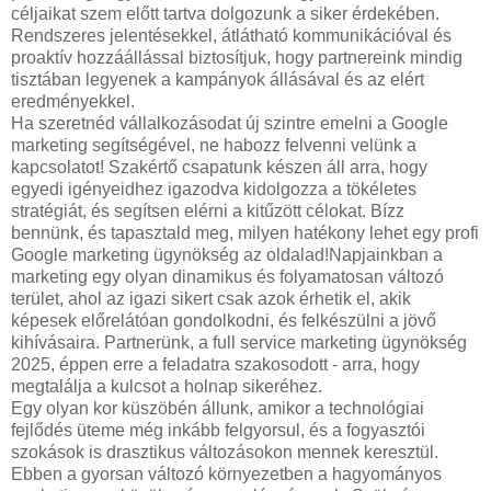
céljaikat szem előtt tartva dolgozunk a siker érdekében.
Rendszeres jelentésekkel, átlátható kommunikációval és
proaktív hozzáállással biztosítjuk, hogy partnereink mindig
tisztában legyenek a kampányok állásával és az elért
eredményekkel.
Ha szeretnéd vállalkozásodat új szintre emelni a Google
marketing segítségével, ne habozz felvenni velünk a
kapcsolatot! Szakértő csapatunk készen áll arra, hogy
egyedi igényeidhez igazodva kidolgozza a tökéletes
stratégiát, és segítsen elérni a kitűzött célokat. Bízz
bennünk, és tapasztald meg, milyen hatékony lehet egy profi
Google marketing ügynökség az oldalad!Napjainkban a
marketing egy olyan dinamikus és folyamatosan változó
terület, ahol az igazi sikert csak azok érhetik el, akik
képesek előrelátóan gondolkodni, és felkészülni a jövő
kihívásaira. Partnerünk, a full service marketing ügynökség
2025, éppen erre a feladatra szakosodott - arra, hogy
megtalálja a kulcsot a holnap sikeréhez.
Egy olyan kor küszöbén állunk, amikor a technológiai
fejlődés üteme még inkább felgyorsul, és a fogyasztói
szokások is drasztikus változásokon mennek keresztül.
Ebben a gyorsan változó környezetben a hagyományos