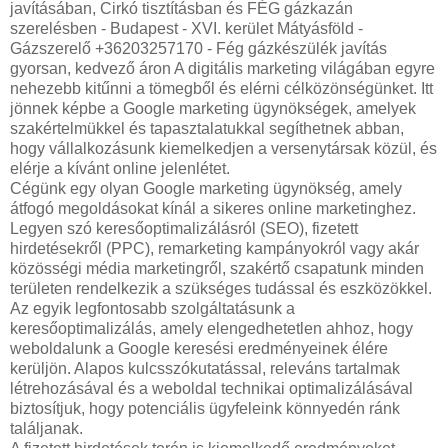
javításában, Cirkó tisztításban és FÉG gázkazán
szerelésben - Budapest - XVI. kerület Mátyásföld -
Gázszerelő +36203257170 - Fég gázkészülék javítás
gyorsan, kedvező áron A digitális marketing világában egyre
nehezebb kitűnni a tömegből és elérni célközönségünket. Itt
jönnek képbe a Google marketing ügynökségek, amelyek
szakértelmükkel és tapasztalatukkal segíthetnek abban,
hogy vállalkozásunk kiemelkedjen a versenytársak közül, és
elérje a kívánt online jelenlétet.
Cégünk egy olyan Google marketing ügynökség, amely
átfogó megoldásokat kínál a sikeres online marketinghez.
Legyen szó keresőoptimalizálásról (SEO), fizetett
hirdetésekről (PPC), remarketing kampányokról vagy akár
közösségi média marketingről, szakértő csapatunk minden
területen rendelkezik a szükséges tudással és eszközökkel.
Az egyik legfontosabb szolgáltatásunk a
keresőoptimalizálás, amely elengedhetetlen ahhoz, hogy
weboldalunk a Google keresési eredményeinek élére
kerüljön. Alapos kulcsszókutatással, releváns tartalmak
létrehozásával és a weboldal technikai optimalizálásával
biztosítjuk, hogy potenciális ügyfeleink könnyedén ránk
találjanak.