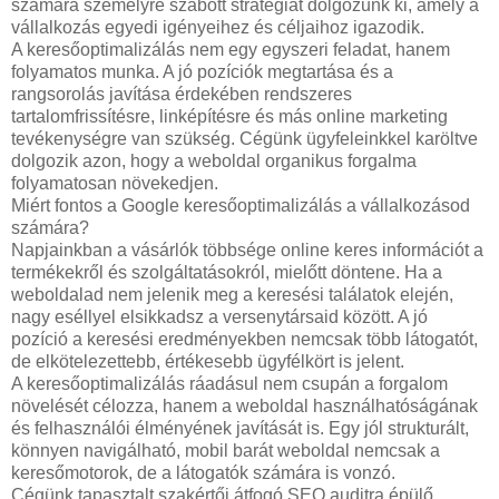
számára személyre szabott stratégiát dolgozunk ki, amely a
vállalkozás egyedi igényeihez és céljaihoz igazodik.
A keresőoptimalizálás nem egy egyszeri feladat, hanem
folyamatos munka. A jó pozíciók megtartása és a
rangsorolás javítása érdekében rendszeres
tartalomfrissítésre, linképítésre és más online marketing
tevékenységre van szükség. Cégünk ügyfeleinkkel karöltve
dolgozik azon, hogy a weboldal organikus forgalma
folyamatosan növekedjen.
Miért fontos a Google keresőoptimalizálás a vállalkozásod
számára?
Napjainkban a vásárlók többsége online keres információt a
termékekről és szolgáltatásokról, mielőtt döntene. Ha a
weboldalad nem jelenik meg a keresési találatok elején,
nagy eséllyel elsikkadsz a versenytársaid között. A jó
pozíció a keresési eredményekben nemcsak több látogatót,
de elkötelezettebb, értékesebb ügyfélkört is jelent.
A keresőoptimalizálás ráadásul nem csupán a forgalom
növelését célozza, hanem a weboldal használhatóságának
és felhasználói élményének javítását is. Egy jól strukturált,
könnyen navigálható, mobil barát weboldal nemcsak a
keresőmotorok, de a látogatók számára is vonzó.
Cégünk tapasztalt szakértői átfogó SEO auditra épülő