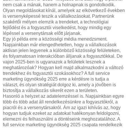
nem csak a mának, hanem a holnapnak is gondolkodik.
Olyan megoldásokat kínál, amelyek az elkövetkező években
is versenyképessé teszik a vállalkozásokat. Partnerünk
szakértői mélyen elemzik a trendeket, a technológiai
fejlődést és a fogyasztói viselkedést, hogy mindig egy
lépéssel a versenytársak előtt járjanak.
Egy jó példa erre a közösségi média menedzsment.
Napjainkban már elengedhetetlen, hogy a vállalkozások
aktívan jelen legyenek a különböző közösségi felületeken,
és folyamatosan interakcióban álljanak a fogyasztókkal. De
vajon 2025-ben is ugyanazok a felületek lesznek a
meghatározóak? Hogyan kell majd alkalmazkodni a változó
trendekhez és fogyasztói szokásokhoz? A full service
marketing ügynökség 2025 erre a kérdésre is tudja a
választ, és olyan stratégiát dolgoz ki, amely a jövőben is
biztosítja a vállalkozás sikerét ezen a területen.
Hasonló a helyzet az adatelemzéssel is. Napjainkban egyre
több és több adat áll rendelkezésünkre a fogyasztókról, a
piacról és a versenytársakról. Ám az igazi kihívás az, hogy
hogyan tudjuk ezeket az adatokat hatékonyan feldolgozni,
elemezni és felhasználni a döntéseink meghozatalához. A
full service marketing ügynökség 2025 csapata rendelkezik