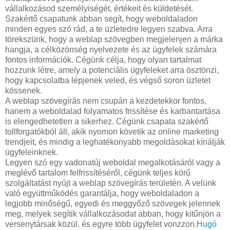
vállalkozásod személyiségét, értékeit és küldetését.
Szakértő csapatunk abban segít, hogy weboldaladon
minden egyes szó rád, a te üzletedre legyen szabva. Arra
törekszünk, hogy a weblap szövegben megjelenjen a márka
hangja, a célközönség nyelvezete és az ügyfelek számára
fontos információk. Cégünk célja, hogy olyan tartalmat
hozzunk létre, amely a potenciális ügyfeleket arra ösztönzi,
hogy kapcsolatba lépjenek veled, és végső soron üzletet
kössenek.
A weblap szövegírás nem csupán a kezdetekkor fontos,
hanem a weboldalad folyamatos frissítése és karbantartása
is elengedhetetlen a sikerhez. Cégünk csapata szakértő
tollforgatókból áll, akik nyomon követik az online marketing
trendjeit, és mindig a leghatékonyabb megoldásokat kínálják
ügyfeleinknek.
Legyen szó egy vadonatúj weboldal megalkotásáról vagy a
meglévő tartalom felfrissítéséről, cégünk teljes körű
szolgáltatást nyújt a weblap szövegírás területén. A velünk
való együttműködés garantálja, hogy weboldaladon a
legjobb minőségű, egyedi és meggyőző szövegek jelennek
meg, melyek segítik vállalkozásodat abban, hogy kitűnjön a
versenytársak közül, és egyre több ügyfelet vonzzon.
Hugó