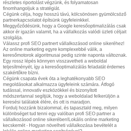
részletes riportolást végzünk, és folyamatosan
finomhangoljuk a stratégiát.
Cégünk célja, hogy hosszú távú, kölcsönösen gyümölcsöző
partnerkapcsolatot építsünk ügyfeleinkkel.
Meggyőződésünk, hogy a Google keresőoptimalizálás csak
akkor ér igazán valamit, ha a vállalkozás valódi üzleti céljait
szolgálja.
Válassz profi SEO partnert vállalkozásod online sikeréhez!
Az online marketing egyre komplexebbé válik, a
keresőmotorok algoritmusai pedig szinte naponta változnak.
Egy rossz lépés könnyen visszavetheti a weboldal
teljesítményét, így a keresőoptimalizálás feladatát érdemes
szakértőkre bízni.
Cégünk csapata évek óta a leghatékonyabb SEO
megoldásokat alkalmazza ügyfeleink számára. Átfogó
tudással, innovatív eszközökkel és bizonyított
módszertannal segítjük, hogy a weboldalad felkerüljön a
keresési találatok élére, és ott is maradjon.
Fordulj hozzánk bizalommal, és tapasztald meg, milyen
különbséget tud tenni egy valóban profi SEO partner a
vállalkozásod online sikerében!Lokális online marketing
kecskemét - Hogyan növelheti vállalkozása bevételét a