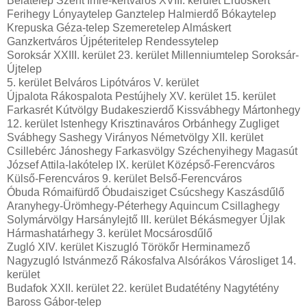
Bélatelep Szent Imre-kertváros XVIII. kerület Erdőskert
Ferihegy Lónyaytelep Ganztelep Halmierdő Bókaytelep
Krepuska Géza-telep Szemeretelep Almáskert
Ganzkertváros Újpéteritelep Rendessytelep
Soroksár XXIII. kerület 23. kerület Millenniumtelep Soroksár-
Újtelep
5. kerület Belváros Lipótváros V. kerület
Újpalota Rákospalota Pestújhely XV. kerület 15. kerület
Farkasrét Kútvölgy Budakeszierdő Kissvábhegy Mártonhegy
12. kerület Istenhegy Krisztinaváros Orbánhegy Zugliget
Svábhegy Sashegy Virányos Németvölgy XII. kerület
Csillebérc Jánoshegy Farkasvölgy Széchenyihegy Magasút
József Attila-lakótelep IX. kerület Középső-Ferencváros
Külső-Ferencváros 9. kerület Belső-Ferencváros
Óbuda Rómaifürdő Óbudaisziget Csúcshegy Kaszásdűlő
Aranyhegy-Ürömhegy-Péterhegy Aquincum Csillaghegy
Solymárvölgy Harsánylejtő III. kerület Békásmegyer Újlak
Hármashatárhegy 3. kerület Mocsárosdűlő
Zugló XIV. kerület Kiszugló Törökőr Herminamező
Nagyzugló Istvánmező Rákosfalva Alsórákos Városliget 14.
kerület
Budafok XXII. kerület 22. kerület Budatétény Nagytétény
Baross Gábor-telep