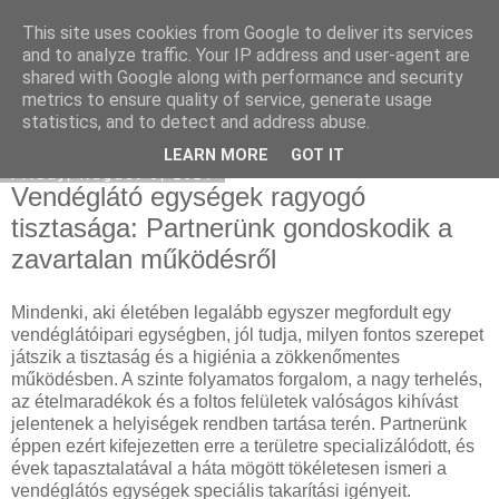
This site uses cookies from Google to deliver its services
SEM and SEO Agency
and to analyze traffic. Your IP address and user-agent are
shared with Google along with performance and security
metrics to ensure quality of service, generate usage
statistics, and to detect and address abuse.
▼
LEARN MORE
GOT IT
Friday, August 9, 2024
Vendéglátó egységek ragyogó
tisztasága: Partnerünk gondoskodik a
zavartalan működésről
Mindenki, aki életében legalább egyszer megfordult egy
vendéglátóipari egységben, jól tudja, milyen fontos szerepet
játszik a tisztaság és a higiénia a zökkenőmentes
működésben. A szinte folyamatos forgalom, a nagy terhelés,
az ételmaradékok és a foltos felületek valóságos kihívást
jelentenek a helyiségek rendben tartása terén. Partnerünk
éppen ezért kifejezetten erre a területre specializálódott, és
évek tapasztalatával a háta mögött tökéletesen ismeri a
vendéglátós egységek speciális takarítási igényeit.