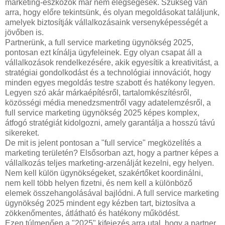
marketing-eszközök már nem elégségesek. Szükség van
arra, hogy előre tekintsünk, és olyan megoldásokat találjunk,
amelyek biztosítják vállalkozásaink versenyképességét a
jövőben is.
Partnerünk, a full service marketing ügynökség 2025,
pontosan ezt kínálja ügyfeleinek. Egy olyan csapat áll a
vállalkozások rendelkezésére, akik egyesítik a kreativitást, a
stratégiai gondolkodást és a technológiai innovációt, hogy
minden egyes megoldás testre szabott és hatékony legyen.
Legyen szó akár márkaépítésről, tartalomkészítésről,
közösségi média menedzsmentről vagy adatelemzésről, a
full service marketing ügynökség 2025 képes komplex,
átfogó stratégiát kidolgozni, amely garantálja a hosszú távú
sikereket.
De mit is jelent pontosan a "full service" megközelítés a
marketing területén? Elsősorban azt, hogy a partner képes a
vállalkozás teljes marketing-arzenálját kezelni, egy helyen.
Nem kell külön ügynökségeket, szakértőket koordinálni,
nem kell több helyen fizetni, és nem kell a különböző
elemek összehangolásával bajlódni. A full service marketing
ügynökség 2025 mindent egy kézben tart, biztosítva a
zökkenőmentes, átlátható és hatékony működést.
Ezen túlmenően a "2025" kifejezés arra utal, hogy a partner