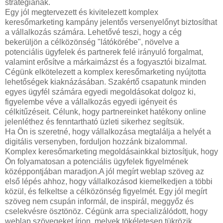
stratégiának.
Egy jól megtervezett és kivitelezett komplex
keresőmarketing kampány jelentős versenyelőnyt biztosíthat
a vállalkozás számára. Lehetővé teszi, hogy a cég
bekerüljön a célközönség "látókörébe", növelve a
potenciális ügyfelek és partnerek felé irányuló forgalmat,
valamint erősítve a márkaimázst és a fogyasztói bizalmat.
Cégünk elkötelezett a komplex keresőmarketing nyújtotta
lehetőségek kiaknázásában. Szakértő csapatunk minden
egyes ügyfél számára egyedi megoldásokat dolgoz ki,
figyelembe véve a vállalkozás egyedi igényeit és
célkitűzéseit. Célunk, hogy partnereinket hatékony online
jelenléthez és fenntartható üzleti sikerhez segítsük.
Ha Ön is szeretné, hogy vállalkozása megtalálja a helyét a
digitális versenyben, forduljon hozzánk bizalommal.
Komplex keresőmarketing megoldásainkkal biztosítjuk, hogy
Ön folyamatosan a potenciális ügyfelek figyelmének
középpontjában maradjon.A jól megírt weblap szöveg az
első lépés ahhoz, hogy vállalkozásod kiemelkedjen a többi
közül, és felkeltse a célközönség figyelmét. Egy jól megírt
szöveg nem csupán informál, de inspirál, meggyőz és
cselekvésre ösztönöz. Cégünk arra specializálódott, hogy
weblap szövegeket írjon, melyek tökéletesen tükrözik