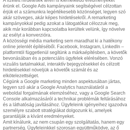
A fizetett hirdetések terén is kiemelkedő eredményeket
érünk el. Google Ads kampányaink segítségével célzottan
érjük el a számunkra legértékesebb közönséget, legyen szó
akár szöveges, akár képes hirdetésekről. A remarketing
kampányokkal pedig azokat a látogatókat célozzuk meg,
akik már korábban kapcsolatba kerültek velünk, így növelve
az esélyt a konverzióra.
A közösségi média marketing sem maradhat ki a hatékony
online jelenlét építéséből. Facebook, Instagram, LinkedIn –
platformtól függetlenül segítünk a márkaépítésben, a követők
bevonásában és a potenciális ügyfelek elérésében. Vonzó
vizuális tartalmakkal, interaktív bejegyzésekkel és célzott
hirdetésekkel növeljük a követők számát és az
elkötelezettséget.
Cégünk a Google marketing minden aspektusában jártas,
legyen szó akár a Google Analytics használatáról a
weboldal forgalmának elemzéséhez, vagy a Google Search
Console alkalmazásáról a technikai problémák feltárásához
és a láthatóság javításához. Ügyfeleink igényeihez igazodva
személyre szabott stratégiákat dolgozunk ki, amelyek
garantálják a kívánt eredményeket.
Amit kínálunk, az nem csupán egy szolgáltatás, hanem egy
partnerség. Ügyfeleinkkel szorosan együttműködve, az ő