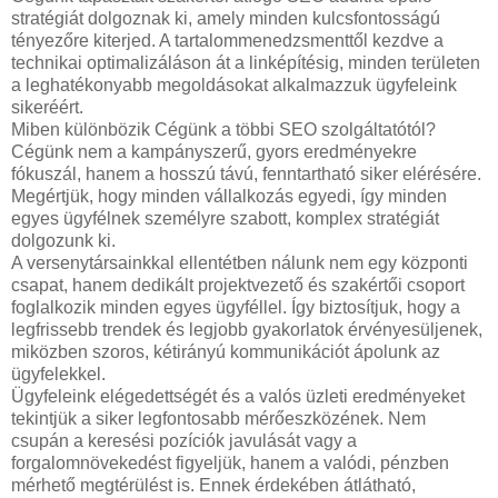
stratégiát dolgoznak ki, amely minden kulcsfontosságú
tényezőre kiterjed. A tartalommenedzsmenttől kezdve a
technikai optimalizáláson át a linképítésig, minden területen
a leghatékonyabb megoldásokat alkalmazzuk ügyfeleink
sikeréért.
Miben különbözik Cégünk a többi SEO szolgáltatótól?
Cégünk nem a kampányszerű, gyors eredményekre
fókuszál, hanem a hosszú távú, fenntartható siker elérésére.
Megértjük, hogy minden vállalkozás egyedi, így minden
egyes ügyfélnek személyre szabott, komplex stratégiát
dolgozunk ki.
A versenytársainkkal ellentétben nálunk nem egy központi
csapat, hanem dedikált projektvezető és szakértői csoport
foglalkozik minden egyes ügyféllel. Így biztosítjuk, hogy a
legfrissebb trendek és legjobb gyakorlatok érvényesüljenek,
miközben szoros, kétirányú kommunikációt ápolunk az
ügyfelekkel.
Ügyfeleink elégedettségét és a valós üzleti eredményeket
tekintjük a siker legfontosabb mérőeszközének. Nem
csupán a keresési pozíciók javulását vagy a
forgalomnövekedést figyeljük, hanem a valódi, pénzben
mérhető megtérülést is. Ennek érdekében átlátható,