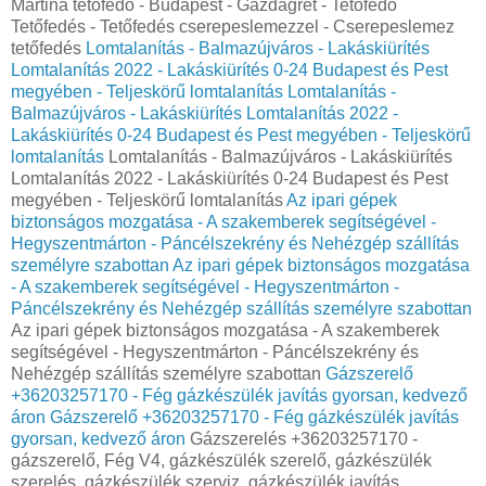
Martina tetőfedő - Budapest - Gazdagrét - Tetőfedő
Tetőfedés - Tetőfedés cserepeslemezzel - Cserepeslemez
tetőfedés
Lomtalanítás - Balmazújváros - Lakáskiürítés
Lomtalanítás‎ 2022 - Lakáskiürítés 0-24 Budapest és Pest
megyében‎ - Teljeskörű lomtalanítás
Lomtalanítás -
Balmazújváros - Lakáskiürítés Lomtalanítás‎ 2022 -
Lakáskiürítés 0-24 Budapest és Pest megyében‎ - Teljeskörű
lomtalanítás
Lomtalanítás - Balmazújváros - Lakáskiürítés
Lomtalanítás‎ 2022 - Lakáskiürítés 0-24 Budapest és Pest
megyében‎ - Teljeskörű lomtalanítás
Az ipari gépek
biztonságos mozgatása - A szakemberek segítségével -
Hegyszentmárton - Páncélszekrény és Nehézgép szállítás
személyre szabottan
Az ipari gépek biztonságos mozgatása
- A szakemberek segítségével - Hegyszentmárton -
Páncélszekrény és Nehézgép szállítás személyre szabottan
Az ipari gépek biztonságos mozgatása - A szakemberek
segítségével - Hegyszentmárton - Páncélszekrény és
Nehézgép szállítás személyre szabottan
Gázszerelő
+36203257170 - Fég gázkészülék javítás gyorsan, kedvező
áron
Gázszerelő +36203257170 - Fég gázkészülék javítás
gyorsan, kedvező áron
Gázszerelés +36203257170 -
gázszerelő, Fég V4, gázkészülék szerelő, gázkészülék
szerelés, gázkészülék szerviz, gázkészülék javítás,