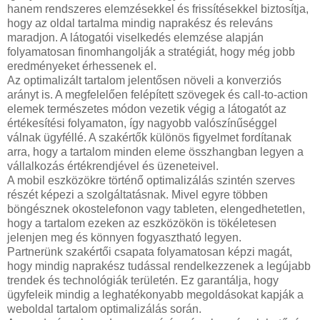
hanem rendszeres elemzésekkel és frissítésekkel biztosítja,
hogy az oldal tartalma mindig naprakész és releváns
maradjon. A látogatói viselkedés elemzése alapján
folyamatosan finomhangolják a stratégiát, hogy még jobb
eredményeket érhessenek el.
Az optimalizált tartalom jelentősen növeli a konverziós
arányt is. A megfelelően felépített szövegek és call-to-action
elemek természetes módon vezetik végig a látogatót az
értékesítési folyamaton, így nagyobb valószínűséggel
válnak ügyféllé. A szakértők különös figyelmet fordítanak
arra, hogy a tartalom minden eleme összhangban legyen a
vállalkozás értékrendjével és üzeneteivel.
A mobil eszközökre történő optimalizálás szintén szerves
részét képezi a szolgáltatásnak. Mivel egyre többen
böngésznek okostelefonon vagy tableten, elengedhetetlen,
hogy a tartalom ezeken az eszközökön is tökéletesen
jelenjen meg és könnyen fogyasztható legyen.
Partnerünk szakértői csapata folyamatosan képzi magát,
hogy mindig naprakész tudással rendelkezzenek a legújabb
trendek és technológiák területén. Ez garantálja, hogy
ügyfeleik mindig a leghatékonyabb megoldásokat kapják a
weboldal tartalom optimalizálás során.