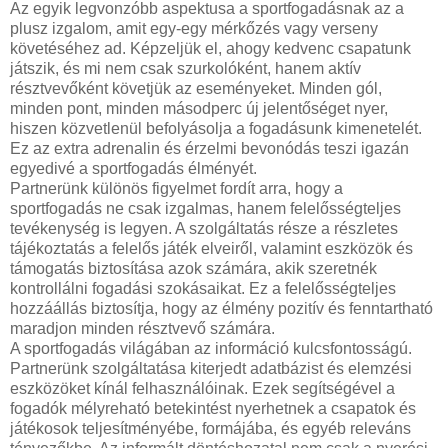
Az egyik legvonzóbb aspektusa a sportfogadásnak az a
plusz izgalom, amit egy-egy mérkőzés vagy verseny
követéséhez ad. Képzeljük el, ahogy kedvenc csapatunk
játszik, és mi nem csak szurkolóként, hanem aktív
résztvevőként követjük az eseményeket. Minden gól,
minden pont, minden másodperc új jelentőséget nyer,
hiszen közvetlenül befolyásolja a fogadásunk kimenetelét.
Ez az extra adrenalin és érzelmi bevonódás teszi igazán
egyedivé a sportfogadás élményét.
Partnerünk különös figyelmet fordít arra, hogy a
sportfogadás ne csak izgalmas, hanem felelősségteljes
tevékenység is legyen. A szolgáltatás része a részletes
tájékoztatás a felelős játék elveiről, valamint eszközök és
támogatás biztosítása azok számára, akik szeretnék
kontrollálni fogadási szokásaikat. Ez a felelősségteljes
hozzáállás biztosítja, hogy az élmény pozitív és fenntartható
maradjon minden résztvevő számára.
A sportfogadás világában az információ kulcsfontosságú.
Partnerünk szolgáltatása kiterjedt adatbázist és elemzési
eszközöket kínál felhasználóinak. Ezek segítségével a
fogadók mélyreható betekintést nyerhetnek a csapatok és
játékosok teljesítményébe, formájába, és egyéb releváns