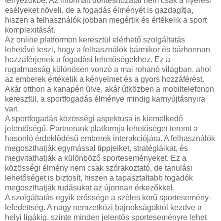
tényezőkbe. Az informált döntéshozatal nem csak a nyerési
esélyeket növeli, de a fogadás élményét is gazdagítja,
hiszen a felhasználók jobban megértik és értékelik a sport
komplexitását.
Az online platformon keresztül elérhető szolgáltatás
lehetővé teszi, hogy a felhasználók bármikor és bárhonnan
hozzáférjenek a fogadási lehetőségekhez. Ez a
rugalmasság különösen vonzó a mai rohanó világban, ahol
az emberek értékelik a kényelmet és a gyors hozzáférést.
Akár otthon a kanapén ülve, akár útközben a mobiltelefonon
keresztül, a sportfogadás élménye mindig karnyújtásnyira
van.
A sportfogadás közösségi aspektusa is kiemelkedő
jelentőségű. Partnerünk platformja lehetőséget teremt a
hasonló érdeklődésű emberek interakciójára. A felhasználók
megoszthatják egymással tippjeiket, stratégiáikat, és
megvitathatják a különböző sporteseményeket. Ez a
közösségi élmény nem csak szórakoztató, de tanulási
lehetőséget is biztosít, hiszen a tapasztaltabb fogadók
megoszthatják tudásukat az újonnan érkezőkkel.
A szolgáltatás egyik erőssége a széles körű sportesemény-
lefedettség. A nagy nemzetközi bajnokságoktól kezdve a
helyi ligákig, szinte minden jelentős sporteseményre lehet