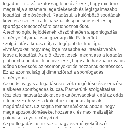
fogadni. Ez a változatosság lehetővé teszi, hogy mindenki
megtalálja a számára legérdekesebb és legizgalmasabb
fogadási lehetőségeket. Ráadásul, a különböző sportágak
követése szélesíti a felhasználók sportismeretét, és új
sportágak felfedezésére ösztönözheti őket.
A technológiai fejlődésnek köszönhetően a sportfogadás
élménye folyamatosan gazdagodik. Partnerünk
szolgáltatása kihasználja a legújabb technológiai
vívmányokat, hogy még izgalmasabbá és interaktívabbá
tegye a fogadást. Az élő közvetítések integrálása a fogadási
platformba például lehetővé teszi, hogy a felhasználók valós
időben kövessék az eseményeket és hozzanak döntéseket.
Ez az azonnaliság új dimenziót ad a sportfogadás
élményének.
Az odds, vagyis a fogadási szorzók megértése és elemzése
a sikeres sportfogadás kulcsa. Partnerünk szolgáltatása
részletes magyarázatokat és oktatóanyagokat kínál az odds
értelmezéséhez és a különböző fogadási típusok
megértéséhez. Ez segít a felhasználóknak abban, hogy
megalapozott döntéseket hozzanak, és maximalizálják
potenciális nyereményeiket.
A sportfogadás nem csak a nagy eseményekről szól.