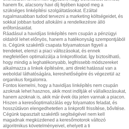
hanem fix, alacsony havi díj fejében kapod meg a
szükséges linképítési szolgáltatásokat. Ezáltal
rugalmasabban tudod tervezni a marketing költségeidet, és
sokkal jobban tudod allokálni a rendelkezésre álló
erőforrásaidat.
Ráadásul a havidíjas linképítés nem csupán a pénzügyi
oldalról lehet előnyös, hanem a hatékonyság szempontjából
is. Cégünk szakértői csapata folyamatosan figyeli a
trendeket, elemzi a piaci változásokat, és ennek
megfelelően optimalizálja a linkprofilodat. Így biztosítható,
hogy mindig a leghatékonyabb, legfrissebb módszereket
alkalmazza a linkek építésére, ami direkt hatással van a
weboldal láthatóságára, kereshetőségére és végezetül az
organikus forgalomra.
Fontos kiemelni, hogy a havidíjas linképítés nem csupán
azoknak lehet hasznos, akik most indítják el vállalkozásukat,
hanem azoknak is, akik már évek óta jelen vannak a piacon.
Hiszen a keresőoptimalizálás egy folyamatos feladat, és
hosszútávon elengedhetetlen a linkprofil frissítése, bővítése.
Cégünk tapasztalt szakértői segítségével nem kell
magadnak megküzdened a keresőmotorok változó
algoritmikus követelményeivel, ehelyett a ti