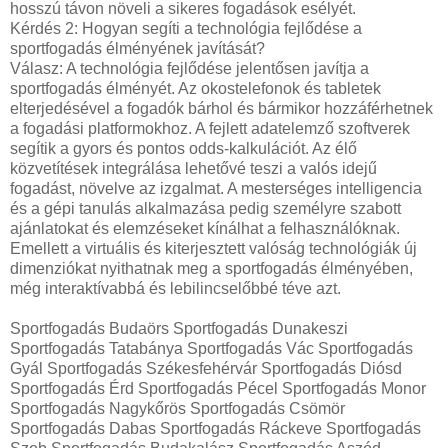
hosszú távon növeli a sikeres fogadások esélyét.
Kérdés 2: Hogyan segíti a technológia fejlődése a
sportfogadás élményének javítását?
Válasz: A technológia fejlődése jelentősen javítja a
sportfogadás élményét. Az okostelefonok és tabletek
elterjedésével a fogadók bárhol és bármikor hozzáférhetnek
a fogadási platformokhoz. A fejlett adatelemző szoftverek
segítik a gyors és pontos odds-kalkulációt. Az élő
közvetítések integrálása lehetővé teszi a valós idejű
fogadást, növelve az izgalmat. A mesterséges intelligencia
és a gépi tanulás alkalmazása pedig személyre szabott
ajánlatokat és elemzéseket kínálhat a felhasználóknak.
Emellett a virtuális és kiterjesztett valóság technológiák új
dimenziókat nyithatnak meg a sportfogadás élményében,
még interaktívabbá és lebilincselőbbé téve azt.
Sportfogadás Budaörs Sportfogadás Dunakeszi
Sportfogadás Tatabánya Sportfogadás Vác Sportfogadás
Gyál Sportfogadás Székesfehérvár Sportfogadás Diósd
Sportfogadás Érd Sportfogadás Pécel Sportfogadás Monor
Sportfogadás Nagykőrös Sportfogadás Csömör
Sportfogadás Dabas Sportfogadás Ráckeve Sportfogadás