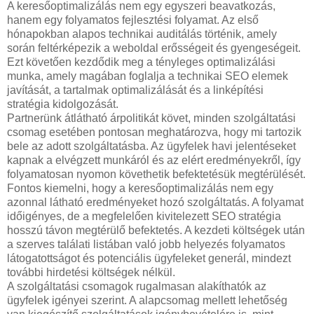
A keresőoptimalizálás nem egy egyszeri beavatkozás,
hanem egy folyamatos fejlesztési folyamat. Az első
hónapokban alapos technikai auditálás történik, amely
során feltérképezik a weboldal erősségeit és gyengeségeit.
Ezt követően kezdődik meg a tényleges optimalizálási
munka, amely magában foglalja a technikai SEO elemek
javítását, a tartalmak optimalizálását és a linképítési
stratégia kidolgozását.
Partnerünk átlátható árpolitikát követ, minden szolgáltatási
csomag esetében pontosan meghatározva, hogy mi tartozik
bele az adott szolgáltatásba. Az ügyfelek havi jelentéseket
kapnak a elvégzett munkáról és az elért eredményekről, így
folyamatosan nyomon követhetik befektetésük megtérülését.
Fontos kiemelni, hogy a keresőoptimalizálás nem egy
azonnal látható eredményeket hozó szolgáltatás. A folyamat
időigényes, de a megfelelően kivitelezett SEO stratégia
hosszú távon megtérülő befektetés. A kezdeti költségek után
a szerves találati listában való jobb helyezés folyamatos
látogatottságot és potenciális ügyfeleket generál, mindezt
további hirdetési költségek nélkül.
A szolgáltatási csomagok rugalmasan alakíthatók az
ügyfelek igényei szerint. A alapcsomag mellett lehetőség