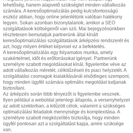
lehetőség, hanem alapvető szükséglet minden vállalkozás
számára. A keresőoptimalizálás pedig kulcsfontosságú
eszköz abban, hogy online jelenlétünk valóban hatékony
legyen. Sokan azonban bizonytalanok, amikor a SEO
szolgáltatások költségeiről van szó. Mai bejegyzésünkben
részletesen bemutatjuk partnerünk által kínált
keresőoptimalizálási szolgáltatások árképzési rendszerét és
azt, hogy milyen értéket képvisel ez a befektetés.
A keresőoptimalizálás egy folyamatos munka, amely
szakértelmet, időt és erőforrásokat igényel. Partnerünk
személyre szabott megoldásokat kínál, figyelembe véve az
adott vállalkozás méretét, célkitűzéseit és piaci helyzetét. A
szolgáltatási csomagok kialakításánál elsődleges szempont,
hogy minden ügyfél számára optimális megoldást tudjanak
biztosítani.
Az árképzés során több tényezőt is figyelembe vesznek.
Ilyen például a weboldal jelenlegi állapota, a versenyhelyzet
az adott szektorban, a kitűzött célok, valamint a szükséges
optimalizálási feladatok mennyisége és komplexitása. A
személyre szabott megközelítés biztosítja, hogy minden
ügyfél pontosan azt a szolgáltatást kapja, amire szüksége
van.