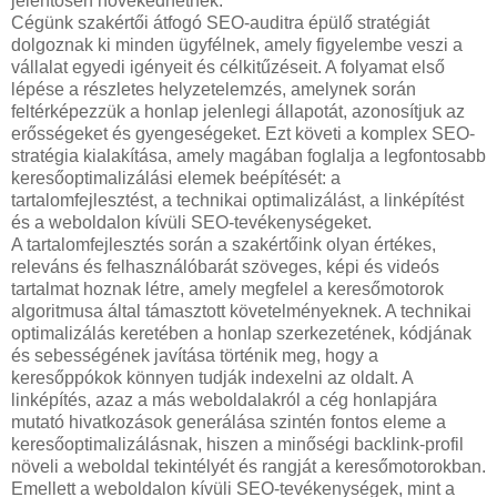
jelentősen növekedhetnek.
Cégünk szakértői átfogó SEO-auditra épülő stratégiát
dolgoznak ki minden ügyfélnek, amely figyelembe veszi a
vállalat egyedi igényeit és célkitűzéseit. A folyamat első
lépése a részletes helyzetelemzés, amelynek során
feltérképezzük a honlap jelenlegi állapotát, azonosítjuk az
erősségeket és gyengeségeket. Ezt követi a komplex SEO-
stratégia kialakítása, amely magában foglalja a legfontosabb
keresőoptimalizálási elemek beépítését: a
tartalomfejlesztést, a technikai optimalizálást, a linképítést
és a weboldalon kívüli SEO-tevékenységeket.
A tartalomfejlesztés során a szakértőink olyan értékes,
releváns és felhasználóbarát szöveges, képi és videós
tartalmat hoznak létre, amely megfelel a keresőmotorok
algoritmusa által támasztott követelményeknek. A technikai
optimalizálás keretében a honlap szerkezetének, kódjának
és sebességének javítása történik meg, hogy a
keresőppókok könnyen tudják indexelni az oldalt. A
linképítés, azaz a más weboldalakról a cég honlapjára
mutató hivatkozások generálása szintén fontos eleme a
keresőoptimalizálásnak, hiszen a minőségi backlink-profil
növeli a weboldal tekintélyét és rangját a keresőmotorokban.
Emellett a weboldalon kívüli SEO-tevékenységek, mint a