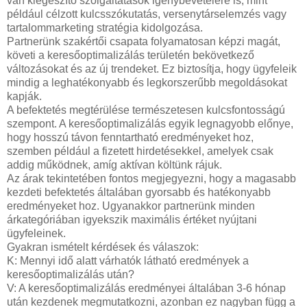
van kiegészítő szolgáltatások igénybevételére is, mint
például célzott kulcsszókutatás, versenytárselemzés vagy
tartalommarketing stratégia kidolgozása.
Partnerünk szakértői csapata folyamatosan képzi magát,
követi a keresőoptimalizálás területén bekövetkező
változásokat és az új trendeket. Ez biztosítja, hogy ügyfeleik
mindig a leghatékonyabb és legkorszerűbb megoldásokat
kapják.
A befektetés megtérülése természetesen kulcsfontosságú
szempont. A keresőoptimalizálás egyik legnagyobb előnye,
hogy hosszú távon fenntartható eredményeket hoz,
szemben például a fizetett hirdetésekkel, amelyek csak
addig működnek, amíg aktívan költünk rájuk.
Az árak tekintetében fontos megjegyezni, hogy a magasabb
kezdeti befektetés általában gyorsabb és hatékonyabb
eredményeket hoz. Ugyanakkor partnerünk minden
árkategóriában igyekszik maximális értéket nyújtani
ügyfeleinek.
Gyakran ismételt kérdések és válaszok:
K: Mennyi idő alatt várhatók látható eredmények a
keresőoptimalizálás után?
V: A keresőoptimalizálás eredményei általában 3-6 hónap
után kezdenek megmutatkozni, azonban ez nagyban függ a