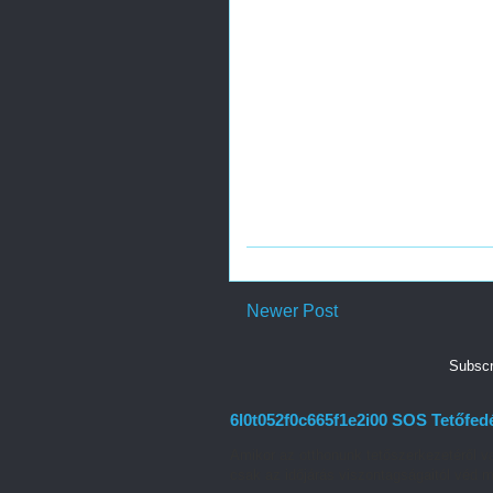
Newer Post
Subscr
6l0t052f0c665f1e2i00 SOS Tetőfed
Amikor az otthonunk tetőszerkezetéről
csak az időjárás viszontagságaitól véd m