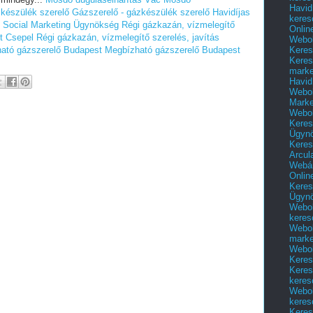
Havid
zkészülék szerelő
Gázszerelő - gázkészülék szerelő
Havidíjas
keres
s Social Marketing Ügynökség
Régi gázkazán, vízmelegítő
Onlin
et Csepel
Régi gázkazán, vízmelegítő szerelés, javítás
Webol
Keres
ató gázszerelő Budapest
Megbízható gázszerelő Budapest
Keres
marke
Havid
Webol
Marke
Webol
Keres
Ügyn
Keres
Arcul
Webár
Onlin
Keres
Ügyn
Webol
keres
Webol
marke
Webol
Keres
Keres
keres
Webol
keres
Keres