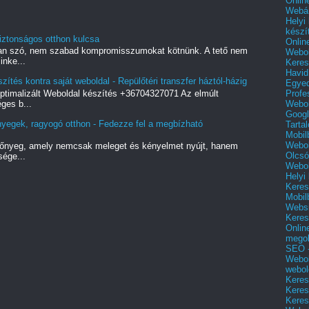
Onlin
Webár
Helyi
készí
iztonságos otthon kulcsa
Onlin
 van szó, nem szabad kompromisszumokat kötnünk. A tető nem
Webol
inke...
Keres
Havid
zítés kontra saját weboldal - Repülőtéri transzfer háztól-házig
Egyed
Profe
őoptimalizált Weboldal készítés +36704327071 Az elmúlt
Webol
ges b...
Googl
nyegek, ragyogó otthon - Fedezze fel a megbízható
Tarta
Mobil
Webol
zőnyeg, amely nemcsak meleget és kényelmet nyújt, hanem
Olcsó
sége...
Webol
Helyi
Keres
Mobil
Websi
Keres
Onlin
mego
SEO -
Webol
webol
Keres
Keres
Keres