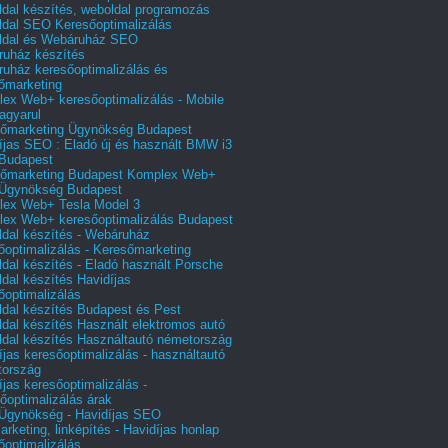
dal készítés, weboldal programozás
dal SEO Keresőoptimalizálás
ldal és Webáruház SEO
uház készítés
uház keresőoptimalizálás és
őmarketing
ex Web+ keresőoptimalizálás - Mobile
agyarul
őmarketing Ügynökség Budapest
íjas SEO : Eladó új és használt BMW i3
Budapest
őmarketing Budapest Komplex Web+
Ügynökség Budapest
ex Web+ Tesla Model 3
ex Web+ keresőoptimalizálás Budapest
dal készítés - Webáruház
őoptimalizálás - Keresőmarketing
dal készítés - Eladó használt Porsche
dal készítés Havidíjas
őoptimalizálás
dal készítés Budapest és Pest
dal készítés Használt elektromos autó
dal készítés Használtautó németország
íjas keresőoptimalizálás - használtautó
tország
íjas keresőoptimalizálás -
őoptimalizálás árak
gynökség - Havidíjas SEO
arketing, linképítés - Havidíjas honlap
őoptimalizálás