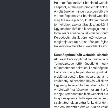
Ha keresőoptimalizált bérelhető webold
csapatot, a felmerülő problémák sok e
A költségekkel minden esetben előre tu
A keresőoptimalizált bérelhető webold
még frissek a piacon, ki akarják próbá
termékükre, szolgáltatásukra anélkül,
Ugyanakkor kiválóan kiszolgálja azoka
foglalkozni a weboldallal – hiszen fon
Keresőoptimalizált bérelhető weboldal 
megkapja azokat a frissítéseket, fejl
Kalkulátorok bérelhető weboldal készí
Keresőoptimalizált weboldalkészítés
Aki saját keresőoptimalizált weboldal k
Természetesen ettől függetlenül meg k
működtetéshez feltétlenül szükségesek
Hátránya, hogy folyamatosan gondoskodn
probléma esetén. Egy webáruháznál, d
karácsonyi szezonban kevés vállalkoz
Ugyanígy teljesen tönkre teheti a futó
A kötelező frissítésekkel, valamint a 
A saját keresőoptimalizált weboldal e
tulajdonképpen kötöttségek nélkül vég
szabhatod, olyan extra funkciókat épít
Van egy presztízs értéke, hiszen valób