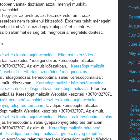
 többen vannak tisztában azzal, mennyi munkát,
Octob
s weboldal.
i, hogy „ez az övék és azt tesznek vele, amit csak
Septe
setében nem feltétlenül kifizetődő. Érdemes tehát mérlegelni
Augus
eboldalad vállalkozod egyik alappillérét jelenti. Ha
ess bizalommal és segítek meghozni a megfelelő döntést.
July 
75
June 
May 2
készítés kontra saját weboldal - Eltartási szerződés /
rtási szerződés / idősgondozás keresőoptimalizálás
April 
 +36704327071 Az elmúlt időszakban...
Keresőoptimalizált
March
át weboldal - Eltartási szerződés / idősgondozás
s / idősgondozás keresőoptimalizálás Keresőoptimalizált
Febru
lmúlt időszakban...
Keresőoptimalizált bérelhető weboldal
tási szerződés / idősgondozás keresőoptimalizálás
Eltartási
Janua
alizálás Keresőoptimalizált Weboldal készítés +36704327071
zált bérelhető weboldal készítés kontra saját weboldal -
Helyi
őnyeg telepítés témában
Havidíjas keresőoptimalizálás
Keres
optimalizált Weboldal készítés +36704327071 Az elmúlt...
Keres
készítés kontra saját weboldal - Havidíjas keresőoptimalizálás
Keres
jas keresőoptimalizálás gyepszőnyeg telepítés témában
Webol
 +36704327071 Az elmúlt...
Keresőoptimalizált bérelhető
Onlin
Onlin
al - Havidíjas keresőoptimalizálás gyepszőnyeg telepítés
Webol
s gyepszőnyeg telepítés témában Keresőoptimalizált Weboldal