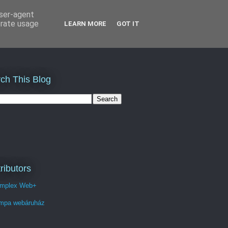
user-agent
erate usage
LEARN MORE
GOT IT
ch This Blog
ributors
mplex Web+
mpa webáruház