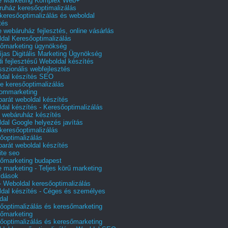
e Marketing Komplex Web+
uház keresőoptimalizálás
 keresőoptimalizálás és weboldal
tés
e webáruház fejlesztés, online vásárlás
dal Keresőoptimalizálás
őmarketing ügynökség
íjas Digitális Marketing Ügynökség
i fejlesztésű Weboldal készítés
sszionális webfejlesztés
dal készítés SEO
e keresőoptimalizálás
lommarketing
barát weboldal készítés
dal készítés - Keresőoptimalizálás
 webáruház készítés
dal Google helyezés javítás
 keresőoptimalizálás
őoptimalizálás
barát weboldal készítés
te seo
őmarketing budapest
e marketing - Teljes körű marketing
ldások
 Weboldal keresőoptimalizálás
dal készítés - Céges és személyes
dal
őoptimalizálás és keresőmarketing
őmarketing
őoptimalizálás és keresőmarketing