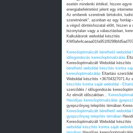
esetén mindenki értékel, hiszen egyre
energiabefektetést jelent egy internete
Az emberek szeretnek birtokolni, tudn
szeretnének", azonban ez egy honlap e
a végső döntéshozatal előtt, hiszen a w
bizonytalan vagy a választásban, ker
Kalkulátorok weboldal készítés
KW0afe4caeaa01fa951f8298bfd5ad70
Keresőoptimalizált bérelhető weboldal 
idősgondozás keresőoptimalizálás
Elta
Keresőoptimalizált Weboldal készítés
bérelhető weboldal készítés kontra saj
keresőoptimalizálás
Eltartási szerződé
Weboldal készítés +36704327071 Az e
készítés kontra saját weboldal - Eltar
szerződés / idősgondozás keresőoptim
Az elmúlt időszakban...
Keresőoptimali
Havidíjas keresőoptimalizálás gyepsz
gyepszőnyeg telepítés témában Kereső
Keresőoptimalizált bérelhető weboldal 
gyepszőnyeg telepítés témában
Havidí
Keresőoptimalizált Weboldal készítés
weboldal készítés kontra saját webold
témában
Havidíjas keresőoptimalizálá