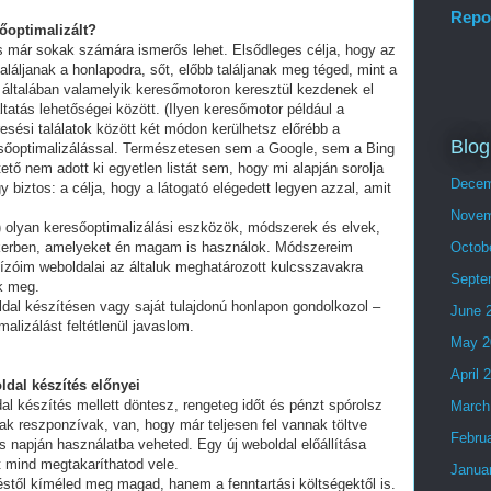
Repo
sőoptimalizált?
és már sokak számára ismerős lehet. Elsődleges célja, hogy az
láljanak a honlapodra, sőt, előbb találjanak meg téged, mint a
 általában valamelyik keresőmotoron keresztül kezdenek el
tatás lehetőségei között. (Ilyen keresőmotor például a
esési találatok között két módon kerülhetsz előrébb a
Blog
eresőoptimalizálással. Természetesen sem a Google, sem a Bing
ő nem adott ki egyetlen listát sem, hogy mi alapján sorolja
Decem
y biztos: a célja, hogy a látogató elégedett legyen azzal, amit
Novem
olyan keresőoptimalizálási eszközök, módszerek és elvek,
ikerben, amelyeket én magam is használok. Módszereim
Octob
ízóim weboldalai az általuk meghatározott kulcsszavakra
Septe
ek meg.
ldal készítésen vagy saját tulajdonú honlapon gondolkozol –
June 
alizálást feltétlenül javaslom.
May 2
April 
ldal készítés előnyei
al készítés mellett döntesz, rengeteg időt és pénzt spórolsz
March
ak reszponzívak, van, hogy már teljesen fel vannak töltve
Febru
 napján használatba veheted. Egy új weboldal előállítása
t mind megtakaríthatod vele.
Janua
stől kíméled meg magad, hanem a fenntartási költségektől is.