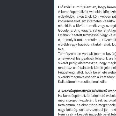
Először is: mit jelent az, hogy kere
A keresőoptimalizált weboldal kifejez
érdeklődők, a vásárlók könnyebben ráta
konkurenseket. Az internetes vásárlók
nézelődni a kívánt termék vagy szolgál
Google, a Bing vagy a Yahoo is.) A ker
listában: fizetett hirdetéssel vagy k
és semelyik más keresőmotor üzemeltet
előrébb vagy hátrébb a tartalmakat. Eg
talál.
Természetesen vannak (nem is kevés) 
amelyekkel biztosabbak lehetünk a s
sikerét pedig alátámasztja, hogy megb
rendre az első találatok között jelenn
Függetlenül attól, hogy bérelhető webo
sikereid megnöveléséhez a keresőoptim
Kalkulátorok keresőoptimalizálás
A keresőoptimalizált bérelhető webo
Ha keresőoptimalizált bérelhető webold
meg a project kezdetén. Ezek az oldal
tartalommal és akár már a megrendelés
nagy költség, sok tervezéssel jár – ez
Nem csak a kezdeti nagyobb befekteté