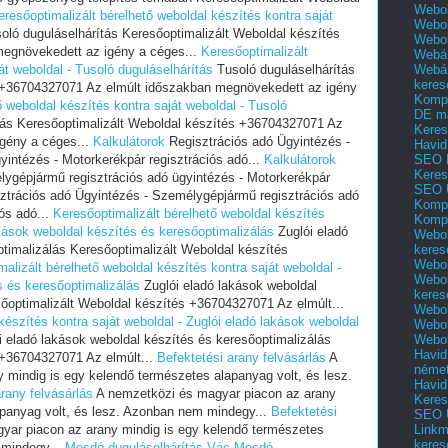
Webol
eresőoptimalizált bérelhető weboldal készítés kontra saját
Webol
oló duguláselhárítás Keresőoptimalizált Weboldal készítés
Webo
egnövekedett az igény a céges...
Keresőoptimalizált
Webár
Webár
át weboldal - Tusoló duguláselhárítás
Tusoló duguláselhárítás
keres
s +36704327071 Az elmúlt időszakban megnövekedett az igény
Kompl
ő weboldal készítés kontra saját weboldal - Tusoló
DE m
tás Keresőoptimalizált Weboldal készítés +36704327071 Az
Keres
gény a céges...
Kalkulátorok
Regisztrációs adó Ügyintézés -
Havid
SEO 
intézés - Motorkerékpár regisztrációs adó...
Kalkulátorok
Keres
lygépjármű regisztrációs adó ügyintézés - Motorkerékpár
SEO 
ztrációs adó Ügyintézés - Személygépjármű regisztrációs adó
Kompl
ós adó...
Keresőoptimalizált bérelhető weboldal készítés
Kompl
akások weboldal készítés és keresőoptimalizálás
Zuglói eladó
Webol
keres
timalizálás Keresőoptimalizált Weboldal készítés
Webol
alizált bérelhető weboldal készítés kontra saját weboldal -
Webol
s és keresőoptimalizálás
Zuglói eladó lakások weboldal
keres
őoptimalizált Weboldal készítés +36704327071 Az elmúlt...
Webol
készítés kontra saját weboldal - Zuglói eladó lakások weboldal
Webol
Webol
 eladó lakások weboldal készítés és keresőoptimalizálás
Havid
 +36704327071 Az elmúlt...
Befektetési arany felvásárlás
A
néme
 mindig is egy kelendő természetes alapanyag volt, és lesz.
Havid
rany felvásárlás
A nemzetközi és magyar piacon az arany
Keres
apanyag volt, és lesz. Azonban nem mindegy...
Befektetési
SEO Ü
Linkm
ar piacon az arany mindig is egy kelendő természetes
keres
 mindegy...
Mosdó duguláselhárítás Vác
Mosdó