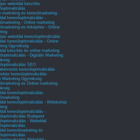
íjas weboldal készítés
őoptimalizálás
e marketing és keresőmarketing
dal keresőoptimalizálás -
őmarketing - Online marketing
őmarketing és linképítés - Online
ting
íjas weboldal keresőoptimalizálás
dal keresőoptimalizálás - Online
ting Ügynökség
dal készítés és online marketing
őoptimalizálás - Digitális Marketing
ökség
őoptimalizálás SEO
attervezés keresőoptimalizálás
uház keresőoptimalizálás
e Marketing Ügynökség
őmarketing és Online marketing
ökség
dal keresőoptimalizálás,
őmarketing
dal keresőoptimalizálás - Webáruház
ting
dal keresőoptimalizálás -
őoptimalizálás Budapest
őoptimalizálás - Weboldal
őoptimalizálás
dal keresőmarketing és
őoptimalizálás
őoptimalizálás Weboldal -