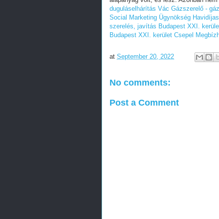
duguláselhárítás Vác
Gázszerelő - gá
Social Marketing Ügynökség
Havidíja
szerelés, javítás Budapest XXI. kerül
Budapest XXI. kerület Csepel
Megbízh
at
September 20, 2022
No comments:
Post a Comment