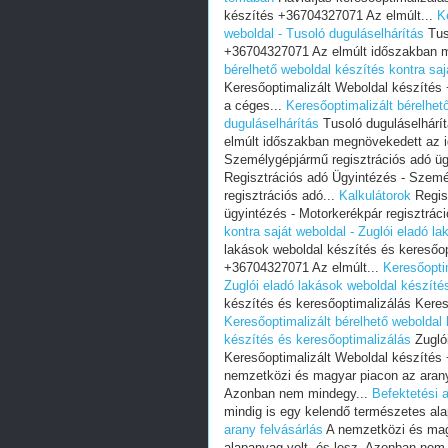
készítés +36704327071 Az elmúlt...
K
weboldal - Tusoló duguláselhárítás
Tus
+36704327071 Az elmúlt időszakban m
bérelhető weboldal készítés kontra saj
Keresőoptimalizált Weboldal készíté
a céges...
Keresőoptimalizált bérelhet
duguláselhárítás
Tusoló duguláselhárí
elmúlt időszakban megnövekedett az i
Személygépjármű regisztrációs adó ügy
Regisztrációs adó Ügyintézés - Szemé
regisztrációs adó...
Kalkulátorok
Regis
ügyintézés - Motorkerékpár regisztráci
kontra saját weboldal - Zuglói eladó l
lakások weboldal készítés és keresőop
+36704327071 Az elmúlt...
Keresőoptim
Zuglói eladó lakások weboldal készíté
készítés és keresőoptimalizálás Keres
Keresőoptimalizált bérelhető weboldal 
készítés és keresőoptimalizálás
Zuglói
Keresőoptimalizált Weboldal készítés
nemzetközi és magyar piacon az arany
Azonban nem mindegy...
Befektetési a
mindig is egy kelendő természetes al
arany felvásárlás
A nemzetközi és magy
alapanyag volt, és lesz. Azonban nem