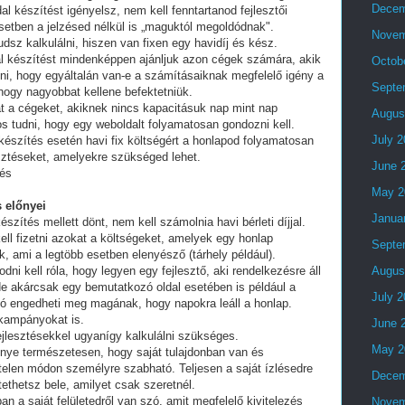
Decem
al készítést igényelsz, nem kell fenntartanod fejlesztői
setben a jelzésed nélkül is „maguktól megoldódnak".
Novem
dsz kalkulálni, hiszen van fixen egy havidíj és kész.
al készítést mindenképpen ajánljuk azon cégek számára, akik
Octob
lni, hogy egyáltalán van-e a számításaiknak megfelelő igény a
Septe
 hogy nagyobbat kellene befektetniük.
t a cégeket, akiknek nincs kapacitásuk nap mint nap
Augus
tos tudni, hogy egy weboldalt folyamatosan gondozni kell.
July 
készítés esetén havi fix költségért a honlapod folyamatosan
esztéseket, amelyekre szükséged lehet.
June 
tés
May 2
 előnyei
Janua
észítés mellett dönt, nem kell számolnia havi bérleti díjjal.
ell fizetni azokat a költségeket, amelyek egy honlap
Septe
, ami a legtöbb esetben elenyésző (tárhely például).
i kell róla, hogy legyen egy fejlesztő, aki rendelkezésre áll
Augus
e akárcsak egy bemutatkozó oldal esetében is például a
July 
ó engedheti meg magának, hogy napokra leáll a honlap.
 kampányokat is.
June 
fejlesztésekkel ugyanígy kalkulálni szükséges.
May 2
lőnye természetesen, hogy saját tulajdonban van és
telen módon személyre szabható. Teljesen a saját ízlésedre
Decem
tethetsz bele, amilyet csak szeretnél.
an a saját felületedről van szó, amit megfelelő kivitelezés
Novem