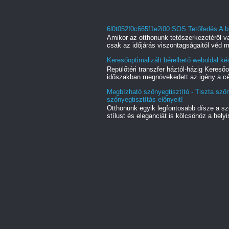
6l0t052f0c665f1e2i00 SOS Tetőfedés A b
Amikor az otthonunk tetőszerkezetéről
csak az időjárás viszontagságaitól véd m
Keresőoptimalizált bérelhető weboldal kés
Repülőtéri transzfer háztól-házig Keres
időszakban megnövekedett az igény a cé
Megbízható szőnyegtisztító - Tiszta sző
szőnyegtisztítás előnyeit!
Otthonunk egyik legfontosabb dísze a s
stílust és eleganciát is kölcsönöz a helyi