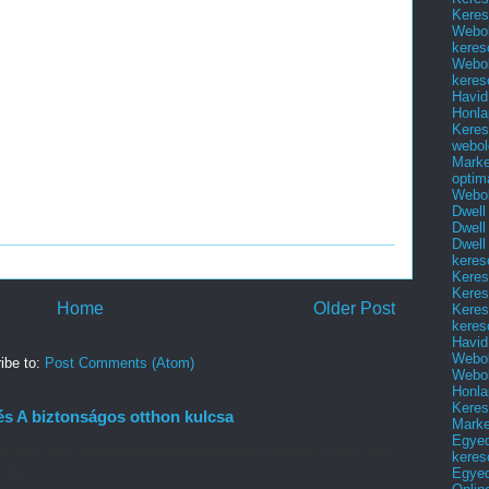
Keres
Webol
keres
Webol
keres
Havid
Honla
Keres
webol
Marke
optim
Webol
Dwell
Dwell
Dwell
keres
Keres
Keres
Home
Older Post
Keres
keres
Havid
Webol
ibe to:
Post Comments (Atom)
Webol
Honla
Keres
és A biztonságos otthon kulcsa
Mark
Egyed
 van szó, nem szabad kompromisszumokat kötnünk. A tető nem
keres
inke...
Egyed