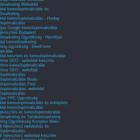
őmarketing Weboldal
dal keresőoptimalizálás és
őmarketing
dal keresőoptimalizálás - Honlap
őoptimalizálás
íjas Google keresőoptimalizálás
pkészítés Budapest
őmarketing Ügynökség - Havidíjas
dal keresőmarketing
ting ügynökség - Dwell time
alizálás
dal készítés és keresőoptimalizálás
 time SEO : weboldal készítés
 time keresőoptimalizálás
 time SEO : weboldal
őoptimalizálás
őoptimalizálás Buda -
őoptimalizálás Pest
őoptimalizálás, weboldal
őoptimalizálás
íjas PPC Ügynökség
dal keresőoptimalizálás és linképítés
dal keresőoptimalizálás
pkészítés és keresőoptimalizálás
őmarketing és Tartalommarketing
eting Ügyönökség Komplex Web+
i fejlesztésű webáruház és
őoptimalizálás
i fejlesztésű weboldal készítés