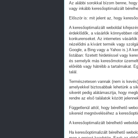
Az alábbi sorokkal bízom benne, hogy 
vagy inkább keresőoptimalizált bérelhe
Először is: mit jelent az, hogy keresőo
A keresőoptimalizált weboldal kifejez
érdeklődők, a vásárlók könnyebben ráta
konkurenseket. Az internetes vásárlók
nézelődni a kívánt termék vagy szolgál
Google, a Bing vagy a Yahoo is.) A ker
listában: fizetett hirdetéssel vagy k
és semelyik más keresőmotor üzemeltet
előrébb vagy hátrébb a tartalmakat. Eg
talál.
Természetesen vannak (nem is kevés) 
amelyekkel biztosabbak lehetünk a s
sikerét pedig alátámasztja, hogy megb
rendre az első találatok között jelenn
Függetlenül attól, hogy bérelhető webo
sikereid megnöveléséhez a keresőoptim
A keresőoptimalizált bérelhető webolda
Ha keresőoptimalizált bérelhető webold
meg a project kezdetén. Ezek az oldal