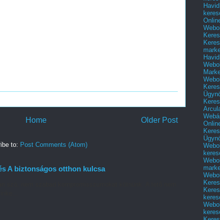
Havid
keres
Onlin
Webol
Keres
Keres
marke
Havid
Webol
Marke
Webol
Keres
Ügyn
Keres
Arcul
Webár
Home
Older Post
Onlin
Keres
Ügyn
ibe to:
Post Comments (Atom)
Webol
keres
Webol
marke
és A biztonságos otthon kulcsa
Webol
Keres
 van szó, nem szabad kompromisszumokat kötnünk. A tető nem
Keres
inke...
keres
Webol
keres
Keres