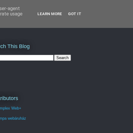
user-agent
erate usage
LEARN MORE
GOT IT
ch This Blog
ributors
mplex Web+
mpa webáruház