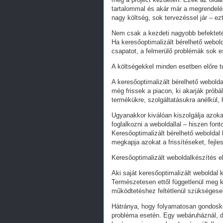
tartalommal és akár már a megrendelés
nagy költség, sok tervezéssel jár – ez
Nem csak a kezdeti nagyobb befekteté
Ha keresőoptimalizált bérelhető webold
csapatot, a felmerülő problémák sok e
A költségekkel minden esetben előre tu
A keresőoptimalizált bérelhető webold
még frissek a piacon, ki akarják próbá
termékükre, szolgáltatásukra anélkül,
Ugyanakkor kiválóan kiszolgálja azoka
foglalkozni a weboldallal – hiszen fon
Keresőoptimalizált bérelhető weboldal 
megkapja azokat a frissítéseket, fejl
Keresőoptimalizált weboldalkészítés e
Aki saját keresőoptimalizált weboldal k
Természetesen ettől függetlenül meg k
működtetéshez feltétlenül szükségesek
Hátránya, hogy folyamatosan gondoskodn
probléma esetén. Egy webáruháznál, d