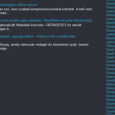
Keres
iztonságos otthon kulcsa
Webol
 van szó, nem szabad kompromisszumokat kötnünk. A tető nem
keres
inke...
Webol
keres
zítés kontra saját weboldal - Repülőtéri transzfer háztól-házig
Havid
őoptimalizált Weboldal készítés +36704327071 Az elmúlt
Honla
ges b...
Keres
webol
nyegek, ragyogó otthon - Fedezze fel a megbízható
Marke
optim
zőnyeg, amely nemcsak meleget és kényelmet nyújt, hanem
Webol
sége...
Dwell
Dwell
Dwell
keres
Keres
Keres
Keres
keres
Havid
Webol
Webol
Honla
Keres
Mark
Egyed
keres
Egyed