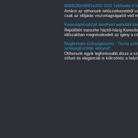
6l0t052f0c665f1e2i00 SOS Tetőfedés A b
Amikor az otthonunk tetőszerkezetéről
csak az időjárás viszontagságaitól véd m
Keresőoptimalizált bérelhető weboldal kés
Repülőtéri transzfer háztól-házig Keres
időszakban megnövekedett az igény a cé
Megbízható szőnyegtisztító - Tiszta sző
szőnyegtisztítás előnyeit!
Otthonunk egyik legfontosabb dísze a s
stílust és eleganciát is kölcsönöz a helyi