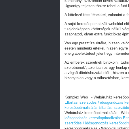
karácsonyi szezonban kevés vállalkoz
Ugyanígy teljesen tönkre teheti a futó
A kötelező frissítésekkel, valamint a 
A saját keresőoptimalizált weboldal e
tulajdonképpen kötöttségek nélkül vég
szabhatod, olyan extra funkciókat épít
Van egy presztízs értéke, hiszen valób
esetén mindenki értékel, hiszen egyre
energiabefektetést jelent egy internete
Az emberek szeretnek birtokolni, tudn
szeretnének”, azonban ez egy honlap e
a végső döntéshozatal előtt, hiszen a w
bizonytalan vagy a választásban, ker
Komplex Web+ - Webáruház keresőoptim
Eltartási szerződés / idősgondozás ke
keresőoptimalizálás
Eltartási szerződ
Webáruház keresőoptimalizálás - Webol
idősgondozás keresőoptimalizálás
Elt
szerződés / idősgondozás keresőoptim
keresőoptimalizálás - Weboldal linképí