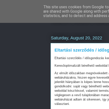
This site uses cookies from Google to 
are shared with Google along with per
SEM and SE
statistics, and to detect and address 
Saturday, August 20, 2022
Eltartási szerződés / idő
Eltartási szerződés / idősgondozás ke
Keresőoptimalizált bérelhető weboldal 
Az elmúlt időszakban megnövekedett a
webáruházakra, hiszen egyre kevesebb 
jelenlét hiányában is képes lenne hos
gondolkodni: saját vagy bérelhető web
weboldal készítéssel, valamint termés
véglegesen a vevő tulajdonában mara
webáruházat adtam át sikeresen, így j
választani.