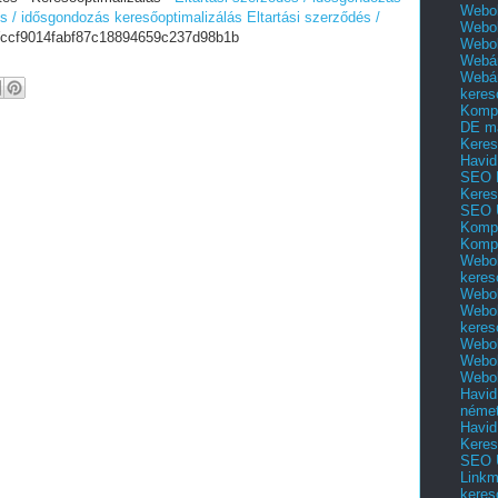
Webol
és / idősgondozás keresőoptimalizálás
Eltartási szerződés /
Webol
cf9014fabf87c18894659c237d98b1b
Webo
Webár
Webár
keres
Kompl
DE m
Keres
Havid
SEO 
Keres
SEO 
Kompl
Kompl
Webol
keres
Webol
Webol
keres
Webol
Webol
Webol
Havid
néme
Havid
Keres
SEO Ü
Linkm
keres