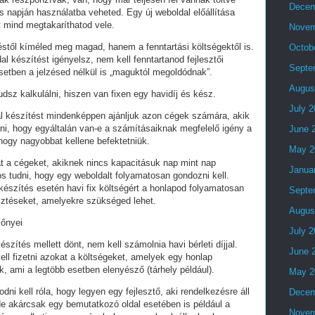
Decem
 napján használatba veheted. Egy új weboldal előállítása
t mind megtakaríthatod vele.
Novem
stől kíméled meg magad, hanem a fenntartási költségektől is.
Octob
al készítést igényelsz, nem kell fenntartanod fejlesztői
Septe
setben a jelzésed nélkül is „maguktól megoldódnak”.
Augus
dsz kalkulálni, hiszen van fixen egy havidíj és kész.
July 
al készítést mindenképpen ajánljuk azon cégek számára, akik
lni, hogy egyáltalán van-e a számításaiknak megfelelő igény a
June 
 hogy nagyobbat kellene befektetniük.
May 2
t a cégeket, akiknek nincs kapacitásuk nap mint nap
Janua
tos tudni, hogy egy weboldalt folyamatosan gondozni kell.
készítés esetén havi fix költségért a honlapod folyamatosan
Septe
esztéseket, amelyekre szükséged lehet.
Augus
lőnyei
July 
észítés mellett dönt, nem kell számolnia havi bérleti díjjal.
June 
ell fizetni azokat a költségeket, amelyek egy honlap
, ami a legtöbb esetben elenyésző (tárhely például).
May 2
i kell róla, hogy legyen egy fejlesztő, aki rendelkezésre áll
Decem
e akárcsak egy bemutatkozó oldal esetében is például a
Novem