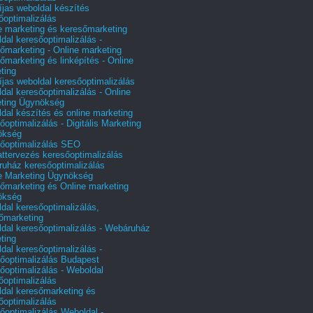
íjas weboldal készítés
őoptimalizálás
e marketing és keresőmarketing
dal keresőoptimalizálás -
őmarketing - Online marketing
őmarketing és linképítés - Online
ting
íjas weboldal keresőoptimalizálás
dal keresőoptimalizálás - Online
ting Ügynökség
dal készítés és online marketing
őoptimalizálás - Digitális Marketing
ökség
őoptimalizálás SEO
attervezés keresőoptimalizálás
uház keresőoptimalizálás
e Marketing Ügynökség
őmarketing és Online marketing
ökség
dal keresőoptimalizálás,
őmarketing
dal keresőoptimalizálás - Webáruház
ting
dal keresőoptimalizálás -
őoptimalizálás Budapest
őoptimalizálás - Weboldal
őoptimalizálás
dal keresőmarketing és
őoptimalizálás
őoptimalizálás Weboldal -