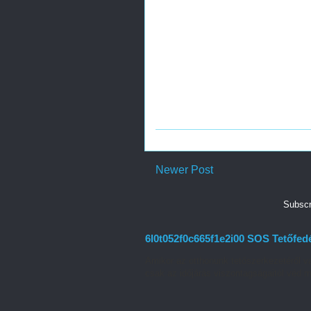
Newer Post
Subscr
6l0t052f0c665f1e2i00 SOS Tetőfed
Amikor az otthonunk tetőszerkezetéről
csak az időjárás viszontagságaitól véd m