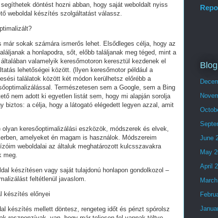
segíthetek döntést hozni abban, hogy saját weboldalt nyiss
Repo
tő weboldal készítés szolgáltatást válassz.
ptimalizált?
és már sokak számára ismerős lehet. Elsődleges célja, hogy az
láljanak a honlapodra, sőt, előbb találjanak meg téged, mint a
 általában valamelyik keresőmotoron keresztül kezdenek el
Blog
tatás lehetőségei között. (Ilyen keresőmotor például a
esési találatok között két módon kerülhetsz előrébb a
Decem
eresőoptimalizálással. Természetesen sem a Google, sem a Bing
Novem
ő nem adott ki egyetlen listát sem, hogy mi alapján sorolja
y biztos: a célja, hogy a látogató elégedett legyen azzal, amit
Octob
Septe
olyan keresőoptimalizálási eszközök, módszerek és elvek,
ikerben, amelyeket én magam is használok. Módszereim
June 
ízóim weboldalai az általuk meghatározott kulcsszavakra
May 2
ek meg.
April 
ldal készítésen vagy saját tulajdonú honlapon gondolkozol –
alizálást feltétlenül javaslom.
March
l készítés előnyei
Febru
Janua
al készítés mellett döntesz, rengeteg időt és pénzt spórolsz
ak reszponzívak, van, hogy már teljesen fel vannak töltve