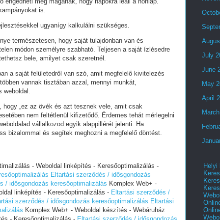
ó engedheti meg magának, hogy napokra leáll a honlap.
 kampányokat is.
Octob
fejlesztésekkel ugyanígy kalkulálni szükséges.
Septe
lőnye természetesen, hogy saját tulajdonban van és
Augus
telen módon személyre szabható. Teljesen a saját ízlésedre
July 
tethetsz bele, amilyet csak szeretnél.
June 
an a saját felületedről van szó, amit megfelelő kivitelezés
 többen vannak tisztában azzal, mennyi munkát,
May 2
s weboldal.
April 
i, hogy „ez az övék és azt tesznek vele, amit csak
March
setében nem feltétlenül kifizetődő. Érdemes tehát mérlegelni
eboldalad vállalkozod egyik alappillérét jelenti. Ha
Febru
ess bizalommal és segítek meghozni a megfelelő döntést.
Janua
Helyi
alizálás - Weboldal linképítés - Keresőoptimalizálás -
Keres
resőoptimalizálás
Eltartási szerződés / idősgondozás
Keres
és / idősgondozás keresőoptimalizálás
Komplex Web+ -
Keres
dal linképítés - Keresőoptimalizálás -
Eltartási szerződés /
Webol
artási szerződés / idősgondozás keresőoptimalizálás
Eltartási
Onlin
Onlin
alizálás
Komplex Web+ - Weboldal készítés - Webáruház
Webol
tés - Keresőoptimalizálás -
Eltartási szerződés / idősgondozás