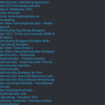
dal készítés, weboldal programozás
dal SEO Keresőoptimalizálás
ldal és Webáruház SEO
uház készítés
uház keresőoptimalizálás és
őmarketing
ex Web+ keresőoptimalizálás - Mobile
agyarul
őmarketing Ügynökség Budapest
íjas SEO : Eladó új és használt BMW i3
Budapest
őmarketing Budapest Komplex Web+
Ügynökség Budapest
ex Web+ Tesla Model 3
ex Web+ keresőoptimalizálás Budapest
dal készítés - Webáruház
őoptimalizálás - Keresőmarketing
dal készítés - Eladó használt Porsche
dal készítés Havidíjas
őoptimalizálás
dal készítés Budapest és Pest
dal készítés Használt elektromos autó
dal készítés Használtautó németország
íjas keresőoptimalizálás - használtautó
tország
íjas keresőoptimalizálás -
őoptimalizálás árak
gynökség - Havidíjas SEO
arketing, linképítés - Havidíjas honlap
őoptimalizálás