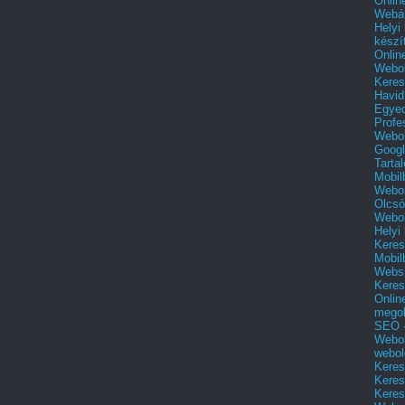
Onlin
Webár
Helyi
készí
Onlin
Webol
Keres
Havid
Egyed
Profe
Webol
Googl
Tarta
Mobil
Webol
Olcsó
Webol
Helyi
Keres
Mobil
Websi
Keres
Onlin
mego
SEO -
Webol
webol
Keres
Keres
Keres