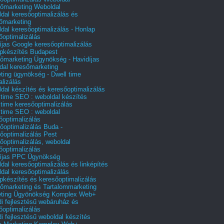
őmarketing Weboldal
dal keresőoptimalizálás és
őmarketing
dal keresőoptimalizálás - Honlap
őoptimalizálás
íjas Google keresőoptimalizálás
pkészítés Budapest
őmarketing Ügynökség - Havidíjas
dal keresőmarketing
ting ügynökség - Dwell time
alizálás
dal készítés és keresőoptimalizálás
 time SEO : weboldal készítés
 time keresőoptimalizálás
 time SEO : weboldal
őoptimalizálás
őoptimalizálás Buda -
őoptimalizálás Pest
őoptimalizálás, weboldal
őoptimalizálás
íjas PPC Ügynökség
dal keresőoptimalizálás és linképítés
dal keresőoptimalizálás
pkészítés és keresőoptimalizálás
őmarketing és Tartalommarketing
eting Ügyönökség Komplex Web+
i fejlesztésű webáruház és
őoptimalizálás
i fejlesztésű weboldal készítés