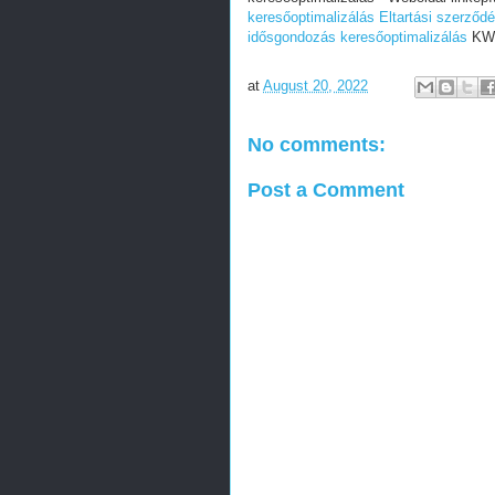
keresőoptimalizálás
Eltartási szerződ
idősgondozás keresőoptimalizálás
KWc
at
August 20, 2022
No comments:
Post a Comment