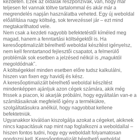
kezdetén. Ezek az oldalak reszponzívak, van, hogy már
teljesen fel vannak töltve tartalommal és akár már a
megrendelés napján használatba veheted. Egy új weboldal
előállítása nagy költség, sok tervezéssel jár – ezt mind
megtakaríthatod vele.
Nem csak a kezdeti nagyobb befektetéstől kíméled meg
magad, hanem a fenntartási költségektől is. Ha
keresőoptimalizált bérelhető weboldal készítést igényelsz,
nem kell fenntartanod fejlesztői csapatot, a felmerülő
problémák sok esetben a jelzésed nélkül is „maguktól
megoldódnak".
A költségekkel minden esetben előre tudsz kalkulálni,
hiszen van fixen egy havidíj és kész.
A keresőoptimalizált bérelhető weboldal készítést
mindenképpen ajánljuk azon cégek számára, akik még
frissek a piacon, ki akarják próbálni, hogy egyáltalán van-e a
számításaiknak megfelelő igény a termékükre,
szolgáltatásukra anélkül, hogy nagyobbat kellene
befektetniük.
Ugyanakkor kiválóan kiszolgálja azokat a cégeket, akiknek
nincs kapacitásuk nap mint nap foglalkozni a weboldallal –
hiszen fontos tudni, hogy egy weboldalt folyamatosan
gondozni kell. Keresőoptimalizált bérelhető weboldal