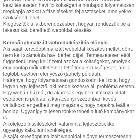
készítés esetén havi fix költségért a honlapod folyamatosan
megkapja azokat a frissítéseket, fejlesztéseket, amelyekre
szükséged lehet.
Kiegészítők a lakberendezésben, hogyan rendezzük be a
lakásunkat. bérelhető weboldal készítés
Keresőoptimalizált weboldalkészítés előnyei
Aki saját keresőoptimalizált weboldal készítés mellett dönt,
nem kell számolnia havi bérleti díjjal. Természetesen ettől
függetlenül meg kell fizetni azokat a költségeket, amelyek
egy honlap működtetéshez feltétlenül szükségesek, ami a
legtöbb esetben elenyésző (tárhely például).
Hátránya, hogy folyamatosan gondoskodni kell róla, hogy
legyen egy fejlesztő, aki rendelkezésre áll probléma esetén.
Egy webáruháznál, de akárcsak egy bemutatkozó oldal
esetében is például a karácsonyi szezonban kevés
vállalkozó engedheti meg magának, hogy napokra leáll a
honlap. Ugyanígy teljesen tönkre teheti a futó kampányokat
is.
A kötelező frissítésekkel, valamint a fejlesztésekkel
ugyanígy kalkulálni szükséges.
A saját keresőoptimalizált weboldal előnye természetesen,