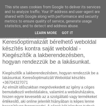
This site uses cookies from Google to deliver its services
SEM and SEO Agency
and to analyze traffic. Your IP address and user-agent are
shared with Google along with performance and security
metrics to ensure quality of service, generate usage
statistics, and to detect and address abuse.
▼
LEARN MORE
GOT IT
Tuesday, May 24, 2022
Keresőoptimalizált bérelhető weboldal
készítés kontra saját weboldal -
Kiegészítők a lakberendezésben,
hogyan rendezzük be a lakásunkat.
Kiegészítők a lakberendezésben, hogyan rendezzük be a
lakásunkat. Keresőoptimalizált Weboldal készítés
+36704327071
Az elmúlt időszakban megnövekedett az igény a céges
bemutatkozó weboldalakra, valamint a webáruházakra,
hiszen egyre kevesebb az a szolgáltató vagy termékeket
értékesítő, aki online jelenlét hiányában is képes lenne