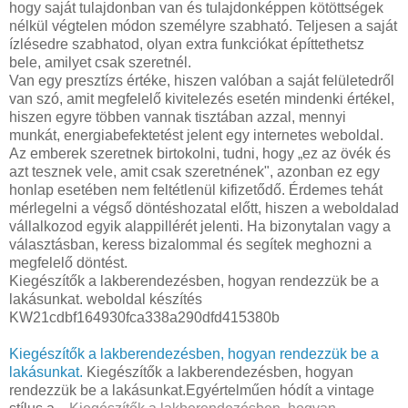
hogy saját tulajdonban van és tulajdonképpen kötöttségek
nélkül végtelen módon személyre szabható. Teljesen a saját
ízlésedre szabhatod, olyan extra funkciókat építtethetsz
bele, amilyet csak szeretnél.
Van egy presztízs értéke, hiszen valóban a saját felületedről
van szó, amit megfelelő kivitelezés esetén mindenki értékel,
hiszen egyre többen vannak tisztában azzal, mennyi
munkát, energiabefektetést jelent egy internetes weboldal.
Az emberek szeretnek birtokolni, tudni, hogy „ez az övék és
azt tesznek vele, amit csak szeretnének", azonban ez egy
honlap esetében nem feltétlenül kifizetődő. Érdemes tehát
mérlegelni a végső döntéshozatal előtt, hiszen a weboldalad
vállalkozod egyik alappillérét jelenti. Ha bizonytalan vagy a
választásban, keress bizalommal és segítek meghozni a
megfelelő döntést.
Kiegészítők a lakberendezésben, hogyan rendezzük be a
lakásunkat. weboldal készítés
KW21cdbf164930fca338a290dfd415380b
Kiegészítők a lakberendezésben, hogyan rendezzük be a
lakásunkat.
Kiegészítők a lakberendezésben, hogyan
rendezzük be a lakásunkat.Egyértelműen hódít a vintage