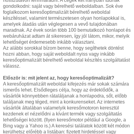
hosszútávon fennmaradni. A cégek két irányban tudnak
gondolkodni: saját vagy bérelhető weboldalban. Sok éve
foglalkozom keresőoptimalizált bérelhető weboldal
készítéssel, valamint természetesen olyan honlapokkal is,
amelyek átadás után véglegesen a vevő tulajdonában
maradnak. Az évek során több 100 bemutatkozó honlapot és
webáruházat adtam át sikeresen, így jól látom, mikor, melyik
lehetőséget érdemesebb inkább választani.
Az alábbi sorokkal bízom benne, hogy segíthetek döntést
hozni abban, hogy saját weboldalt nyiss vagy inkább
keresőoptimalizált bérelhető weboldal készítés szolgáltatást
válassz.
Először is: mit jelent az, hogy keresőoptimalizált?
A keresőoptimalizált weboldal kifejezés már sokak számára
ismerős lehet. Elsődleges célja, hogy az érdeklődők, a
vásárlók könnyebben rátaláljanak a honlapodra, sőt, előbb
találjanak meg téged, mint a konkurenseket. Az internetes
vásárlók általában valamelyik keresőmotoron keresztül
kezdenek el nézelődni a kívánt termék vagy szolgáltatás
lehetőségei között. (Ilyen keresőmotor például a Google, a
Bing vagy a Yahoo is.) A keresési találatok között két módon
kerülhetsz előrébb a listában: fizetett hirdetéssel vagy