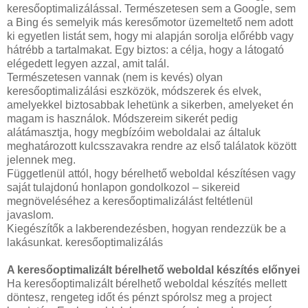
keresőoptimalizálással. Természetesen sem a Google, sem
a Bing és semelyik más keresőmotor üzemeltető nem adott
ki egyetlen listát sem, hogy mi alapján sorolja előrébb vagy
hátrébb a tartalmakat. Egy biztos: a célja, hogy a látogató
elégedett legyen azzal, amit talál.
Természetesen vannak (nem is kevés) olyan
keresőoptimalizálási eszközök, módszerek és elvek,
amelyekkel biztosabbak lehetünk a sikerben, amelyeket én
magam is használok. Módszereim sikerét pedig
alátámasztja, hogy megbízóim weboldalai az általuk
meghatározott kulcsszavakra rendre az első találatok között
jelennek meg.
Függetlenül attól, hogy bérelhető weboldal készítésen vagy
saját tulajdonú honlapon gondolkozol – sikereid
megnöveléséhez a keresőoptimalizálást feltétlenül
javaslom.
Kiegészítők a lakberendezésben, hogyan rendezzük be a
lakásunkat. keresőoptimalizálás
A keresőoptimalizált bérelhető weboldal készítés előnyei
Ha keresőoptimalizált bérelhető weboldal készítés mellett
döntesz, rengeteg időt és pénzt spórolsz meg a project