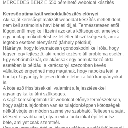
MERCEDES BENZ E 550 bérelhető weboldal készítés
Keresőoptimalizált weboldalkészítés előnyei
Aki saját keresőoptimalizált weboldal készítés mellett dönt,
nem kell számolnia havi bérleti díjjal. Természetesen ettől
függetlenül meg kell fizetni azokat a költségeket, amelyek
egy honlap működtetéshez feltétlenül szükségesek, ami a
legtöbb esetben elenyésző (tárhely például).
Hátránya, hogy folyamatosan gondoskodni kell róla, hogy
legyen egy fejlesztő, aki rendelkezésre áll probléma esetén.
Egy webáruháznál, de akárcsak egy bemutatkozó oldal
esetében is például a karácsonyi szezonban kevés
vállalkozó engedheti meg magának, hogy napokra leáll a
honlap. Ugyanígy teljesen tönkre teheti a futó kampányokat
is.
A kötelező frissítésekkel, valamint a fejlesztésekkel
ugyanígy kalkulálni szükséges.
A saját keresőoptimalizált weboldal előnye természetesen,
hogy saját tulajdonban van és tulajdonképpen kötöttségek
nélkül végtelen módon személyre szabható. Teljesen a saját
ízlésedre szabhatod, olyan extra funkciókat építtethetsz
bele, amilyet csak szeretnél.