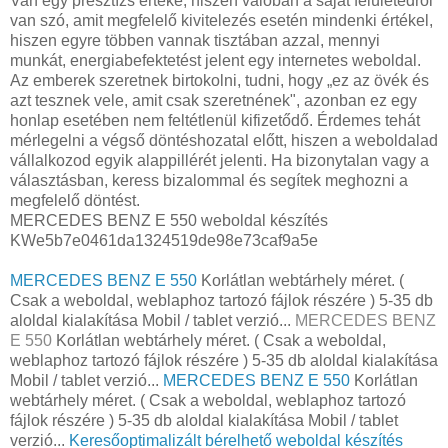
Van egy presztízs értéke, hiszen valóban a saját felületedről
van szó, amit megfelelő kivitelezés esetén mindenki értékel,
hiszen egyre többen vannak tisztában azzal, mennyi
munkát, energiabefektetést jelent egy internetes weboldal.
Az emberek szeretnek birtokolni, tudni, hogy „ez az övék és
azt tesznek vele, amit csak szeretnének", azonban ez egy
honlap esetében nem feltétlenül kifizetődő. Érdemes tehát
mérlegelni a végső döntéshozatal előtt, hiszen a weboldalad
vállalkozod egyik alappillérét jelenti. Ha bizonytalan vagy a
választásban, keress bizalommal és segítek meghozni a
megfelelő döntést.
MERCEDES BENZ E 550 weboldal készítés
KWe5b7e0461da1324519de98e73caf9a5e
MERCEDES BENZ E 550
Korlátlan webtárhely méret. (
Csak a weboldal, weblaphoz tartozó fájlok részére ) 5-35 db
aloldal kialakítása Mobil / tablet verzió...
MERCEDES BENZ
E 550
Korlátlan webtárhely méret. ( Csak a weboldal,
weblaphoz tartozó fájlok részére ) 5-35 db aloldal kialakítása
Mobil / tablet verzió...
MERCEDES BENZ E 550
Korlátlan
webtárhely méret. ( Csak a weboldal, weblaphoz tartozó
fájlok részére ) 5-35 db aloldal kialakítása Mobil / tablet
verzió...
Keresőoptimalizált bérelhető weboldal készítés