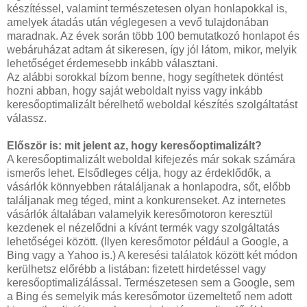
készítéssel, valamint természetesen olyan honlapokkal is,
amelyek átadás után véglegesen a vevő tulajdonában
maradnak. Az évek során több 100 bemutatkozó honlapot és
webáruházat adtam át sikeresen, így jól látom, mikor, melyik
lehetőséget érdemesebb inkább választani.
Az alábbi sorokkal bízom benne, hogy segíthetek döntést
hozni abban, hogy saját weboldalt nyiss vagy inkább
keresőoptimalizált bérelhető weboldal készítés szolgáltatást
válassz.
Először is: mit jelent az, hogy keresőoptimalizált?
A keresőoptimalizált weboldal kifejezés már sokak számára
ismerős lehet. Elsődleges célja, hogy az érdeklődők, a
vásárlók könnyebben rátaláljanak a honlapodra, sőt, előbb
találjanak meg téged, mint a konkurenseket. Az internetes
vásárlók általában valamelyik keresőmotoron keresztül
kezdenek el nézelődni a kívánt termék vagy szolgáltatás
lehetőségei között. (Ilyen keresőmotor például a Google, a
Bing vagy a Yahoo is.) A keresési találatok között két módon
kerülhetsz előrébb a listában: fizetett hirdetéssel vagy
keresőoptimalizálással. Természetesen sem a Google, sem
a Bing és semelyik más keresőmotor üzemeltető nem adott