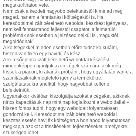
megtakaríthatod vele.
Nem csak a kezdeti nagyobb befektetéstől kíméled meg
magad, hanem a fenntartási költségektől is. Ha
keresőoptimalizált bérelhető weboldal készítést igényelsz,
nem kell fenntartanod fejlesztői csapatot, a felmerülő
problémák sok esetben a jelzésed nélkül is „maguktól
megoldódnak".
A költségekkel minden esetben előre tudsz kalkulálni,
hiszen van fixen egy havidíj és kész.
A keresőoptimalizált bérelhető weboldal készítést
mindenképpen ajánljuk azon cégek számára, akik még
frissek a piacon, ki akarják próbálni, hogy egyáltalán van-e a
számításaiknak megfelelő igény a termékükre,
szolgáltatásukra anélkül, hogy nagyobbat kellene
befektetniük.
Ugyanakkor kiválóan kiszolgálja azokat a cégeket, akiknek
nincs kapacitásuk nap mint nap foglalkozni a weboldallal –
hiszen fontos tudni, hogy egy weboldalt folyamatosan
gondozni kell. Keresőoptimalizált bérelhető weboldal
készítés esetén havi fix költségért a honlapod folyamatosan
megkapja azokat a frissítéseket, fejlesztéseket, amelyekre
szükséged lehet.