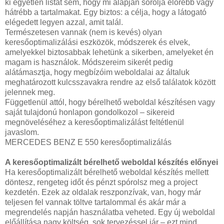
ki egyetlen listát sem, hogy mi alapján sorolja előrébb vagy
hátrébb a tartalmakat. Egy biztos: a célja, hogy a látogató
elégedett legyen azzal, amit talál.
Természetesen vannak (nem is kevés) olyan
keresőoptimalizálási eszközök, módszerek és elvek,
amelyekkel biztosabbak lehetünk a sikerben, amelyeket én
magam is használok. Módszereim sikerét pedig
alátámasztja, hogy megbízóim weboldalai az általuk
meghatározott kulcsszavakra rendre az első találatok között
jelennek meg.
Függetlenül attól, hogy bérelhető weboldal készítésen vagy
saját tulajdonú honlapon gondolkozol – sikereid
megnöveléséhez a keresőoptimalizálást feltétlenül
javaslom.
MERCEDES BENZ E 550 keresőoptimalizálás
A keresőoptimalizált bérelhető weboldal készítés előnyei
Ha keresőoptimalizált bérelhető weboldal készítés mellett
döntesz, rengeteg időt és pénzt spórolsz meg a project
kezdetén. Ezek az oldalak reszponzívak, van, hogy már
teljesen fel vannak töltve tartalommal és akár már a
megrendelés napján használatba veheted. Egy új weboldal
előállítása nagy költség, sok tervezéssel jár – ezt mind