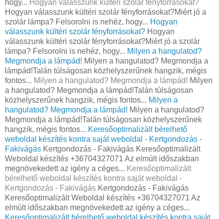
hogy...
Hogyan válasszunk kültéri szolár fényforrásokat?
Hogyan válasszunk kültéri szolár fényforrásokat?Miért jó a
szolár lámpa? Felsorolni is nehéz, hogy...
Hogyan
válasszunk kültéri szolár fényforrásokat?
Hogyan
válasszunk kültéri szolár fényforrásokat?Miért jó a szolár
lámpa? Felsorolni is nehéz, hogy...
Milyen a hangulatod?
Megmondja a lámpád!
Milyen a hangulatod? Megmondja a
lámpád!Talán túlságosan közhelyszerűnek hangzik, mégis
fontos...
Milyen a hangulatod? Megmondja a lámpád!
Milyen
a hangulatod? Megmondja a lámpád!Talán túlságosan
közhelyszerűnek hangzik, mégis fontos...
Milyen a
hangulatod? Megmondja a lámpád!
Milyen a hangulatod?
Megmondja a lámpád!Talán túlságosan közhelyszerűnek
hangzik, mégis fontos...
Keresőoptimalizált bérelhető
weboldal készítés kontra saját weboldal - Kertgondozás -
Fakivágás
Kertgondozás - Fakivágás Keresőoptimalizált
Weboldal készítés +36704327071 Az elmúlt időszakban
megnövekedett az igény a céges...
Keresőoptimalizált
bérelhető weboldal készítés kontra saját weboldal -
Kertgondozás - Fakivágás
Kertgondozás - Fakivágás
Keresőoptimalizált Weboldal készítés +36704327071 Az
elmúlt időszakban megnövekedett az igény a céges...
Keresőoptimalizált bérelhető weboldal készítés kontra saját