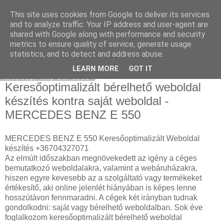
This site uses cookies from Google to deliver its services
SEM and SEO Agency
and to analyze traffic. Your IP address and user-agent are
shared with Google along with performance and security
metrics to ensure quality of service, generate usage
statistics, and to detect and address abuse.
▼
LEARN MORE
GOT IT
Monday, May 16, 2022
Keresőoptimalizált bérelhető weboldal
készítés kontra saját weboldal -
MERCEDES BENZ E 550
MERCEDES BENZ E 550 Keresőoptimalizált Weboldal
készítés +36704327071
Az elmúlt időszakban megnövekedett az igény a céges
bemutatkozó weboldalakra, valamint a webáruházakra,
hiszen egyre kevesebb az a szolgáltató vagy termékeket
értékesítő, aki online jelenlét hiányában is képes lenne
hosszútávon fennmaradni. A cégek két irányban tudnak
gondolkodni: saját vagy bérelhető weboldalban. Sok éve
foglalkozom keresőoptimalizált bérelhető weboldal