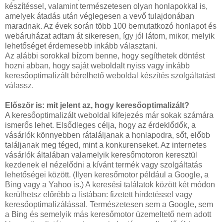
készítéssel, valamint természetesen olyan honlapokkal is,
amelyek átadás után véglegesen a vevő tulajdonában
maradnak. Az évek során több 100 bemutatkozó honlapot és
webáruházat adtam át sikeresen, így jól látom, mikor, melyik
lehetőséget érdemesebb inkább választani.
Az alábbi sorokkal bízom benne, hogy segíthetek döntést
hozni abban, hogy saját weboldalt nyiss vagy inkább
keresőoptimalizált bérelhető weboldal készítés szolgáltatást
válassz.
Először is: mit jelent az, hogy keresőoptimalizált?
A keresőoptimalizált weboldal kifejezés már sokak számára
ismerős lehet. Elsődleges célja, hogy az érdeklődők, a
vásárlók könnyebben rátaláljanak a honlapodra, sőt, előbb
találjanak meg téged, mint a konkurenseket. Az internetes
vásárlók általában valamelyik keresőmotoron keresztül
kezdenek el nézelődni a kívánt termék vagy szolgáltatás
lehetőségei között. (Ilyen keresőmotor például a Google, a
Bing vagy a Yahoo is.) A keresési találatok között két módon
kerülhetsz előrébb a listában: fizetett hirdetéssel vagy
keresőoptimalizálással. Természetesen sem a Google, sem
a Bing és semelyik más keresőmotor üzemeltető nem adott