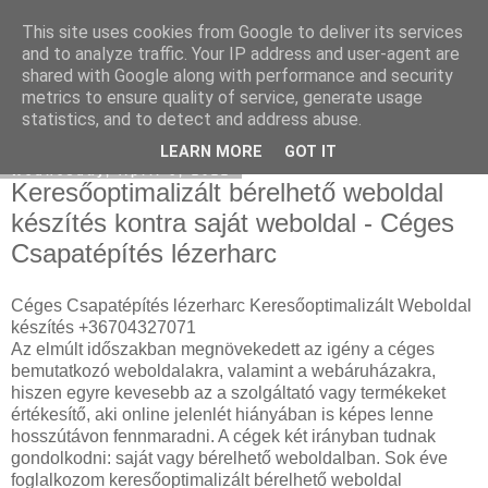
This site uses cookies from Google to deliver its services
SEM and SEO Agency
and to analyze traffic. Your IP address and user-agent are
shared with Google along with performance and security
metrics to ensure quality of service, generate usage
statistics, and to detect and address abuse.
▼
LEARN MORE
GOT IT
Wednesday, April 6, 2022
Keresőoptimalizált bérelhető weboldal
készítés kontra saját weboldal - Céges
Csapatépítés lézerharc
Céges Csapatépítés lézerharc Keresőoptimalizált Weboldal
készítés +36704327071
Az elmúlt időszakban megnövekedett az igény a céges
bemutatkozó weboldalakra, valamint a webáruházakra,
hiszen egyre kevesebb az a szolgáltató vagy termékeket
értékesítő, aki online jelenlét hiányában is képes lenne
hosszútávon fennmaradni. A cégek két irányban tudnak
gondolkodni: saját vagy bérelhető weboldalban. Sok éve
foglalkozom keresőoptimalizált bérelhető weboldal