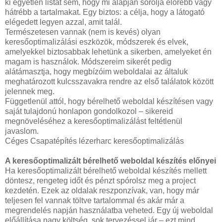
ki egyetlen listát sem, hogy mi alapján sorolja előrébb vagy
hátrébb a tartalmakat. Egy biztos: a célja, hogy a látogató
elégedett legyen azzal, amit talál.
Természetesen vannak (nem is kevés) olyan
keresőoptimalizálási eszközök, módszerek és elvek,
amelyekkel biztosabbak lehetünk a sikerben, amelyeket én
magam is használok. Módszereim sikerét pedig
alátámasztja, hogy megbízóim weboldalai az általuk
meghatározott kulcsszavakra rendre az első találatok között
jelennek meg.
Függetlenül attól, hogy bérelhető weboldal készítésen vagy
saját tulajdonú honlapon gondolkozol – sikereid
megnöveléséhez a keresőoptimalizálást feltétlenül
javaslom.
Céges Csapatépítés lézerharc keresőoptimalizálás
A keresőoptimalizált bérelhető weboldal készítés előnyei
Ha keresőoptimalizált bérelhető weboldal készítés mellett
döntesz, rengeteg időt és pénzt spórolsz meg a project
kezdetén. Ezek az oldalak reszponzívak, van, hogy már
teljesen fel vannak töltve tartalommal és akár már a
megrendelés napján használatba veheted. Egy új weboldal
előállítása nagy költség, sok tervezéssel jár – ezt mind