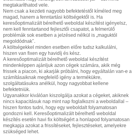
megtakaríthatod vele.
Nem csak a kezdeti nagyobb befektetéstől kíméled meg
magad, hanem a fenntartási költségektől is. Ha
keresőoptimalizált bérelhető weboldal készítést igényelsz,
nem kell fenntartanod fejlesztői csapatot, a felmerülő
problémák sok esetben a jelzésed nélkül is „maguktól
megoldódnak".
A költségekkel minden esetben előre tudsz kalkulálni,
hiszen van fixen egy havidíj és kész.
A keresőoptimalizált bérelhető weboldal készítést
mindenképpen ajánljuk azon cégek számára, akik még
frissek a piacon, ki akarják próbálni, hogy egyáltalán van-e a
számításaiknak megfelelő igény a termékükre,
szolgáltatásukra anélkül, hogy nagyobbat kellene
befektetniük.
Ugyanakkor kiválóan kiszolgálja azokat a cégeket, akiknek
nincs kapacitásuk nap mint nap foglalkozni a weboldallal –
hiszen fontos tudni, hogy egy weboldalt folyamatosan
gondozni kell. Keresőoptimalizált bérelhető weboldal
készítés esetén havi fix költségért a honlapod folyamatosan
megkapja azokat a frissítéseket, fejlesztéseket, amelyekre
szükséged lehet.