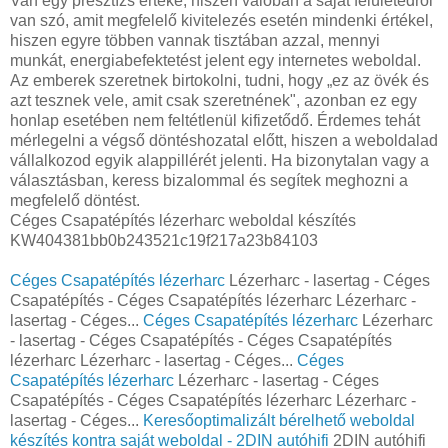
Van egy presztízs értéke, hiszen valóban a saját felületedről
van szó, amit megfelelő kivitelezés esetén mindenki értékel,
hiszen egyre többen vannak tisztában azzal, mennyi
munkát, energiabefektetést jelent egy internetes weboldal.
Az emberek szeretnek birtokolni, tudni, hogy „ez az övék és
azt tesznek vele, amit csak szeretnének", azonban ez egy
honlap esetében nem feltétlenül kifizetődő. Érdemes tehát
mérlegelni a végső döntéshozatal előtt, hiszen a weboldalad
vállalkozod egyik alappillérét jelenti. Ha bizonytalan vagy a
választásban, keress bizalommal és segítek meghozni a
megfelelő döntést.
Céges Csapatépítés lézerharc weboldal készítés
KW404381bb0b243521c19f217a23b84103
Céges Csapatépítés lézerharc
Lézerharc - lasertag - Céges
Csapatépítés - Céges Csapatépítés lézerharc Lézerharc -
lasertag - Céges...
Céges Csapatépítés lézerharc
Lézerharc
- lasertag - Céges Csapatépítés - Céges Csapatépítés
lézerharc Lézerharc - lasertag - Céges...
Céges
Csapatépítés lézerharc
Lézerharc - lasertag - Céges
Csapatépítés - Céges Csapatépítés lézerharc Lézerharc -
lasertag - Céges...
Keresőoptimalizált bérelhető weboldal
készítés kontra saját weboldal - 2DIN autóhifi
2DIN autóhifi