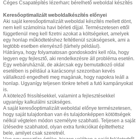
Céges Csapatépítés lézerharc bérelhető weboldal készítés
Keresőoptimalizált weboldalkészítés előnyei
Aki saját keresőoptimalizált weboldal készítés mellett dönt,
nem kell számolnia havi bérleti díjjal. Természetesen ettől
függetlenül meg kell fizetni azokat a költségeket, amelyek
egy honlap működtetéshez feltétlenül szükségesek, ami a
legtöbb esetben elenyésző (tárhely például).
Hátránya, hogy folyamatosan gondoskodni kell róla, hogy
legyen egy fejlesztő, aki rendelkezésre áll probléma esetén.
Egy webáruháznál, de akárcsak egy bemutatkozó oldal
esetében is például a karácsonyi szezonban kevés
vállalkozó engedheti meg magának, hogy napokra leáll a
honlap. Ugyanígy teljesen tönkre teheti a futó kampányokat
is.
A kötelező frissítésekkel, valamint a fejlesztésekkel
ugyanígy kalkulálni szükséges.
A saját keresőoptimalizált weboldal előnye természetesen,
hogy saját tulajdonban van és tulajdonképpen kötöttségek
nélkül végtelen módon személyre szabható. Teljesen a saját
ízlésedre szabhatod, olyan extra funkciókat építtethetsz
bele, amilyet csak szeretnél.