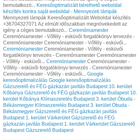
bemutatkozó...
Keresőoptimalizált bérelhető weboldal
készítés kontra saját weboldal - Mennyezeti lámpák
Mennyezeti lámpák Keresőoptimalizált Weboldal készítés
+36704327071 Az elmúlt időszakban megnövekedett az
igény a céges bemutatkozó...
Ceremóniamester
Ceremóniamester - Vőfély - esküvői forgatókönyv tervezés -
Ceremóniamester Ceremóniamester - Vőfély - esküvői...
Ceremóniamester
Ceremóniamester - Vőfély - esküvői
forgatókönyv tervezés - Ceremóniamester Ceremóniamester
- Vőfély - esküvői...
Ceremóniamester
Ceremóniamester -
Vőfély - esküvői forgatókönyv tervezés - Ceremóniamester
Ceremóniamester - Vőfély - esküvői...
Google
keresőoptimalizálás
Google keresőoptimalizálás
Gázszerelő és FÉG gázkazán javítás Budapest 10. kerület
Kőbánya
Gázszerelő és FÉG gázkazán javítás Budapest 10.
kerület Kőbánya
Klímaszerelés Budapest 3. kerület Óbuda -
Békásmegyer
Klímaszerelés Budapest 3. kerület Óbuda -
Békásmegyer
Gázszerelő és FÉG gázkazán javítás
Budapest 1. kerület Várkerület
Gázszerelő és FÉG
gázkazán javítás Budapest 1. kerület Várkerület
Gázszerelő
Budapest
Gázszerelő Budapest