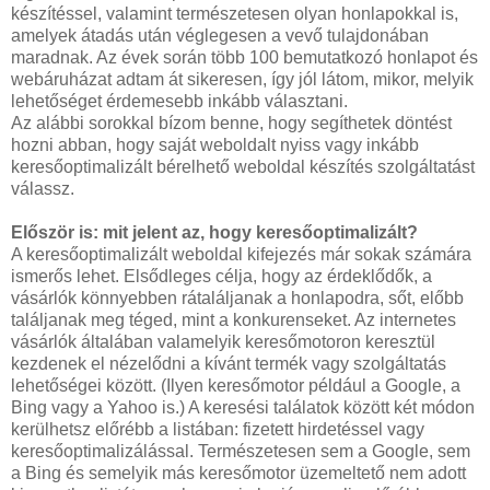
készítéssel, valamint természetesen olyan honlapokkal is,
amelyek átadás után véglegesen a vevő tulajdonában
maradnak. Az évek során több 100 bemutatkozó honlapot és
webáruházat adtam át sikeresen, így jól látom, mikor, melyik
lehetőséget érdemesebb inkább választani.
Az alábbi sorokkal bízom benne, hogy segíthetek döntést
hozni abban, hogy saját weboldalt nyiss vagy inkább
keresőoptimalizált bérelhető weboldal készítés szolgáltatást
válassz.
Először is: mit jelent az, hogy keresőoptimalizált?
A keresőoptimalizált weboldal kifejezés már sokak számára
ismerős lehet. Elsődleges célja, hogy az érdeklődők, a
vásárlók könnyebben rátaláljanak a honlapodra, sőt, előbb
találjanak meg téged, mint a konkurenseket. Az internetes
vásárlók általában valamelyik keresőmotoron keresztül
kezdenek el nézelődni a kívánt termék vagy szolgáltatás
lehetőségei között. (Ilyen keresőmotor például a Google, a
Bing vagy a Yahoo is.) A keresési találatok között két módon
kerülhetsz előrébb a listában: fizetett hirdetéssel vagy
keresőoptimalizálással. Természetesen sem a Google, sem
a Bing és semelyik más keresőmotor üzemeltető nem adott