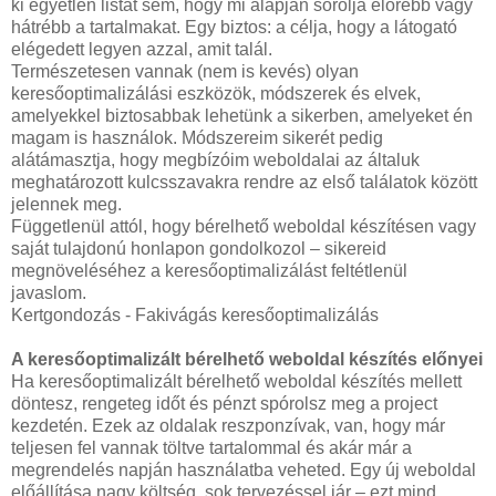
ki egyetlen listát sem, hogy mi alapján sorolja előrébb vagy
hátrébb a tartalmakat. Egy biztos: a célja, hogy a látogató
elégedett legyen azzal, amit talál.
Természetesen vannak (nem is kevés) olyan
keresőoptimalizálási eszközök, módszerek és elvek,
amelyekkel biztosabbak lehetünk a sikerben, amelyeket én
magam is használok. Módszereim sikerét pedig
alátámasztja, hogy megbízóim weboldalai az általuk
meghatározott kulcsszavakra rendre az első találatok között
jelennek meg.
Függetlenül attól, hogy bérelhető weboldal készítésen vagy
saját tulajdonú honlapon gondolkozol – sikereid
megnöveléséhez a keresőoptimalizálást feltétlenül
javaslom.
Kertgondozás - Fakivágás keresőoptimalizálás
A keresőoptimalizált bérelhető weboldal készítés előnyei
Ha keresőoptimalizált bérelhető weboldal készítés mellett
döntesz, rengeteg időt és pénzt spórolsz meg a project
kezdetén. Ezek az oldalak reszponzívak, van, hogy már
teljesen fel vannak töltve tartalommal és akár már a
megrendelés napján használatba veheted. Egy új weboldal
előállítása nagy költség, sok tervezéssel jár – ezt mind