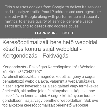
This site uses cookies from Google to deliver its services
SEM and SEO Agency
and to analyze traffic. Your IP address and user-agent are
shared with Google along with performance and security
metrics to ensure quality of service, generate usage
statistics, and to detect and address abuse.
▼
LEARN MORE
GOT IT
Friday, March 4, 2022
Keresőoptimalizált bérelhető weboldal
készítés kontra saját weboldal -
Kertgondozás - Fakivágás
Kertgondozás - Fakivágás Keresőoptimalizált Weboldal
készítés +36704327071
Az elmúlt időszakban megnövekedett az igény a céges
bemutatkozó weboldalakra, valamint a webáruházakra,
hiszen egyre kevesebb az a szolgáltató vagy termékeket
értékesítő, aki online jelenlét hiányában is képes lenne
hosszútávon fennmaradni. A cégek két irányban tudnak
gondolkodni: saját vagy bérelhető weboldalban. Sok éve
foglalkozom keresőoptimalizált bérelhető weboldal