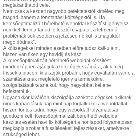
megtakaríthatod vele.
Nem csak a kezdeti nagyobb befektetéstől kíméled meg
magad, hanem a fenntartási költségektől is. Ha
keresőoptimalizált bérelhető weboldal készítést igényelsz,
nem kell fenntartanod fejlesztői csapatot, a felmerülő
problémák sok esetben a jelzésed nélkül is „maguktól
megoldódnak".
A költségekkel minden esetben előre tudsz kalkulálni,
hiszen van fixen egy havidíj és kész.
A keresőoptimalizált bérelhető weboldal készítést
mindenképpen ajánljuk azon cégek számára, akik még
frissek a piacon, ki akarják próbálni, hogy egyáltalán van-e a
számításaiknak megfelelő igény a termékükre,
szolgáltatásukra anélkül, hogy nagyobbat kellene
befektetniük.
Ugyanakkor kiválóan kiszolgálja azokat a cégeket, akiknek
nincs kapacitásuk nap mint nap foglalkozni a weboldallal –
hiszen fontos tudni, hogy egy weboldalt folyamatosan
gondozni kell. Keresőoptimalizált bérelhető weboldal
készítés esetén havi fix költségért a honlapod folyamatosan
megkapja azokat a frissítéseket, fejlesztéseket, amelyekre
szükséged lehet.