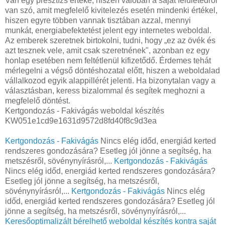
Van egy presztízs értéke, hiszen valóban a saját felületedről
van szó, amit megfelelő kivitelezés esetén mindenki értékel,
hiszen egyre többen vannak tisztában azzal, mennyi
munkát, energiabefektetést jelent egy internetes weboldal.
Az emberek szeretnek birtokolni, tudni, hogy „ez az övék és
azt tesznek vele, amit csak szeretnének", azonban ez egy
honlap esetében nem feltétlenül kifizetődő. Érdemes tehát
mérlegelni a végső döntéshozatal előtt, hiszen a weboldalad
vállalkozod egyik alappillérét jelenti. Ha bizonytalan vagy a
választásban, keress bizalommal és segítek meghozni a
megfelelő döntést.
Kertgondozás - Fakivágás weboldal készítés
KW051e1cd9e1631d9572d8fd40f8c9d3ea
Kertgondozás - Fakivágás
Nincs elég időd, energiád kerted
rendszeres gondozására? Esetleg jól jönne a segítség, ha
metszésről, sövénynyírásról,...
Kertgondozás - Fakivágás
Nincs elég időd, energiád kerted rendszeres gondozására?
Esetleg jól jönne a segítség, ha metszésről,
sövénynyírásról,...
Kertgondozás - Fakivágás
Nincs elég
időd, energiád kerted rendszeres gondozására? Esetleg jól
jönne a segítség, ha metszésről, sövénynyírásról,...
Keresőoptimalizált bérelhető weboldal készítés kontra saját