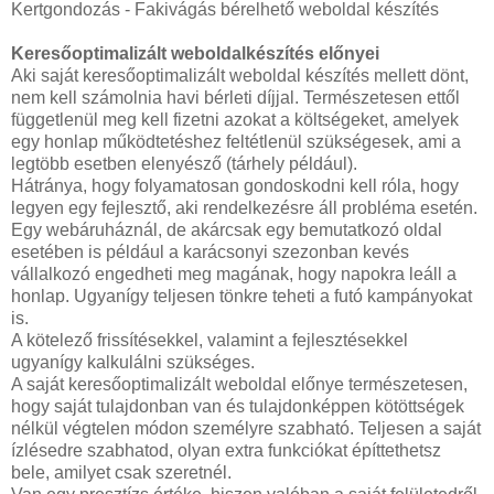
Kertgondozás - Fakivágás bérelhető weboldal készítés
Keresőoptimalizált weboldalkészítés előnyei
Aki saját keresőoptimalizált weboldal készítés mellett dönt,
nem kell számolnia havi bérleti díjjal. Természetesen ettől
függetlenül meg kell fizetni azokat a költségeket, amelyek
egy honlap működtetéshez feltétlenül szükségesek, ami a
legtöbb esetben elenyésző (tárhely például).
Hátránya, hogy folyamatosan gondoskodni kell róla, hogy
legyen egy fejlesztő, aki rendelkezésre áll probléma esetén.
Egy webáruháznál, de akárcsak egy bemutatkozó oldal
esetében is például a karácsonyi szezonban kevés
vállalkozó engedheti meg magának, hogy napokra leáll a
honlap. Ugyanígy teljesen tönkre teheti a futó kampányokat
is.
A kötelező frissítésekkel, valamint a fejlesztésekkel
ugyanígy kalkulálni szükséges.
A saját keresőoptimalizált weboldal előnye természetesen,
hogy saját tulajdonban van és tulajdonképpen kötöttségek
nélkül végtelen módon személyre szabható. Teljesen a saját
ízlésedre szabhatod, olyan extra funkciókat építtethetsz
bele, amilyet csak szeretnél.